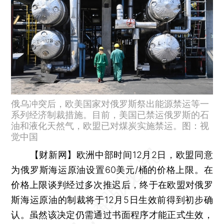
俄乌冲突后，欧美国家对俄罗斯祭出能源禁运等一
系列经济制裁措施。目前，美国已禁运俄罗斯的石
油和液化天然气，欧盟已对煤炭实施禁运。图：视
觉中国
【财新网】
欧洲中部时间12月2日，欧盟同意
为俄罗斯海运原油设置60美元/桶的价格上限。在
价格上限谈判经过多次推迟后，终于在欧盟对俄罗
斯海运原油的制裁将于12月5日生效前得到初步确
认。虽然该决定仍需通过书面程序才能正式生效，