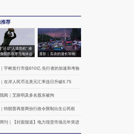
辑推荐
侵”还是“人道危机” 难
撕裂西班牙飞地休达
显影｜瓜农的漫长等待
｜
宇树发行市值610亿 先行者的加速和考验
｜
在岸人民币兑美元汇率连日升破6.75
我闻
｜
艾路明及多名股东被拘
｜
特朗普再签两份行政令限制出生公民权
周刊
｜
【封面报道】电力现货市场元年突进