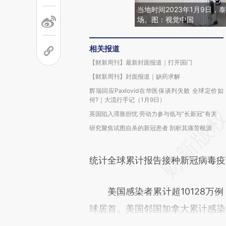
当地时间2023年1月9日
场。图：视觉中国
相关报道
【财新周刊】最新封面报道｜打开国门
【财新周刊】封面报道｜缺药求解
辉瑞回应Paxlovid在华医保谈判失败 全球定价如
何?｜大流行手记（1月9日）
英国陷入滞胀担忧 劳动力参与低与“长新冠”有关
研究聚焦试图自杀的新冠患者 剖析其痛苦根源
统计全球累计报告接种新冠病毒疫苗13
美国感染者累计超10128万例，
球居首。美国邻国加拿大累计感染超4