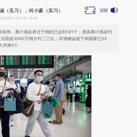
杨涵（见习），何小豪（实习）
试听
2023年01月10日 16:42
感染病例，累计感染者过千例的已达到181个；美国累计感染约
例、法国超3940万例分列二三位；非洲确诊超千例国家已55
大洋洲4个