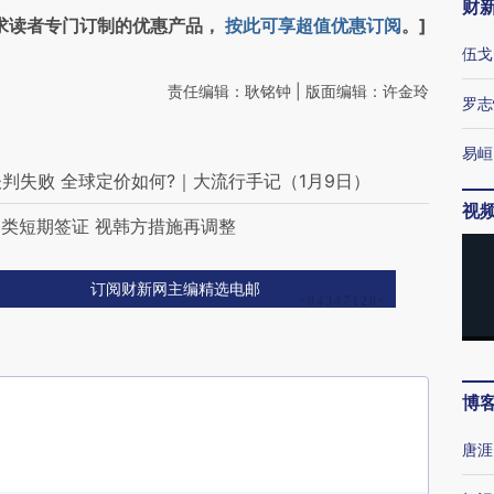
财
求读者专门订制的优惠产品，
按此可享超值优惠订阅
。]
伍戈
责任编辑：耿铭钟 | 版面编辑：许金玲
罗志
易峘
保谈判失败 全球定价如何?｜大流行手记（1月9日）
视
类短期签证 视韩方措施再调整
订阅财新网主编精选电邮
博
唐涯