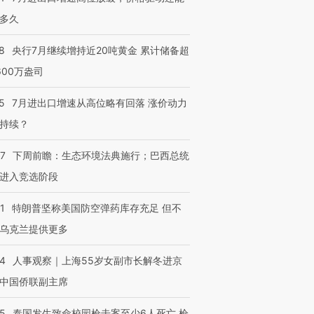
有意思的生活方式·第三对
住三大增长引擎是什么？
有意思的
多久
8
央行7月继续增持近20吨黄金 累计储备超
600万盎司
5
7月进出口增速从高位略有回落 涨价动力
持续？
07
下周前瞻：生态环境法典施行；巴西总统
进入竞选阶段
1
特朗普坚称美国防空弹药库存充足 但不
乌克兰提供更多
24
人事观察｜上海55岁女副市长解冬进京
中国侨联副主席
45
泰国发生致命校园枪击案至少6人死亡 枪