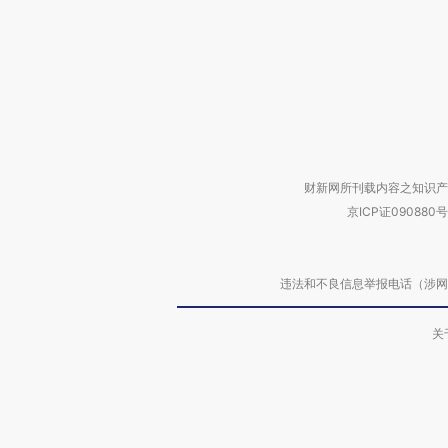
财新网所刊载内容之知识产
京ICP证090880号
违法和不良信息举报电话（涉网络暴力有
关