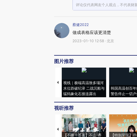
评论仅代表网友个人观点，不代表财
蔡健2022
做成表格应该更清楚
2023-01-10 12:58 · 北京
图片推荐
视线｜极端高温致多瑙河
水位跌破纪录 二战沉船与
韩国高温创百年
猛犸象化石接连露出
警告停止一切户
视听推荐
【不唯一答案】不止“养
【特别呈现】寻