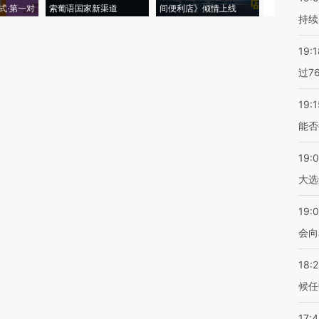
式·第一对
索葡语国家新渠道
间便利店》倾情上线
业
持续
19:1
过7
19:1
能否
19:
大选
19:0
会向
18:
候任
17: