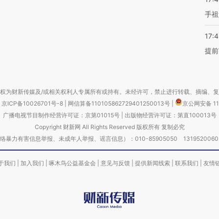
手祖
17:
提前
权为财新传媒及/或相关权利人专属所有或持有。未经许可，禁止进行转载、摘编、
京ICP备10026701号-8
|
网信算备110105862729401250013号
|
京公网安备 11
广播电视节目制作经营许可证：京第01015号
|
出版物经营许可证：第直100013号
Copyright 财新网 All Rights Reserved 版权所有 复制必究
害信息举报、未成年人举报、谣言信息）：010-85905050 13195200605 举报邮
于我们
|
加入我们
|
啄木鸟公益基金会
|
意见与反馈
|
提供新闻线索
|
联系我们
|
友情