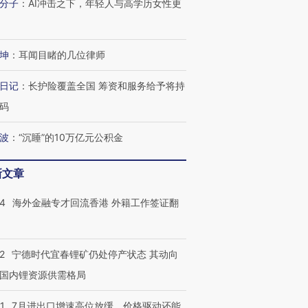
分子
：
AI冲击之下，年轻人与高学历女性更
坤
：
耳闻目睹的几位律师
日记
：
长护险覆盖全国 筹资和服务给予将持
码
波
：
“沉睡”的10万亿元公积金
新文章
跨国走私7万
视线｜被称为“蟑螂”的印
视线｜“入侵”还是“人道危
检体内含3种
度Z世代 用街头抗争将教
机”？难民潮撕裂西班牙
秘鲁纳斯
14
海外金融专才回流香港 外籍工作签证翻
育部长拱下台
飞地休达
13人遇难
2
宁德时代宜春锂矿仍处停产状态 其动向
国内锂资源供需格局
进第四届链博
【商旅对话】华住集团
技“链”接产
【特别呈现】寻找100种
CFO：不靠规模取胜，华
【特别呈
1
7月进出口增速高位放缓，价格驱动还能