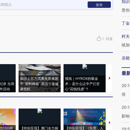
知识
新网观点
发布
受伤
丁金
村夫
1
·
回复
续加
吴晓
最
加沙上百万流离失所者困
视线｜HYROX的吸金
马航飞行员
纪录 当局
于“塑料烤箱” 高温引发健
术：是什么让中产们甘
粒摇头丸 尿
20:
外活动
康危机
心“花钱找虐”？
毒品
倍
20:1
影响
【推广】走
找100种
【特别呈现】澳门全力探
【特别呈现】《东莞，人
会，让数智科
19:5