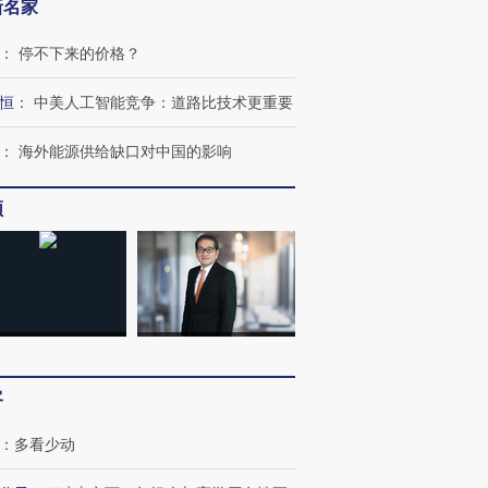
新名家
：
停不下来的价格？
恒
：
中美人工智能竞争：道路比技术更重要
：
海外能源供给缺口对中国的影响
频
客
：
多看少动