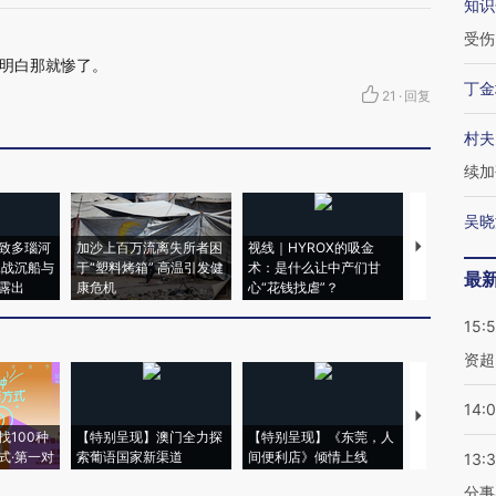
知识
受伤
明白那就惨了。
丁金
21
·
回复
村夫
续加
吴晓
致多瑙河
加沙上百万流离失所者困
视线｜HYROX的吸金
马航飞行员
二战沉船与
于“塑料烤箱” 高温引发健
术：是什么让中产们甘
粒摇头丸 尿
最
露出
康危机
心“花钱找虐”？
毒品
15:
资超
14:
【推广】走
找100种
【特别呈现】澳门全力探
【特别呈现】《东莞，人
会，让数智科
式·第一对
索葡语国家新渠道
间便利店》倾情上线
业
13:
分事