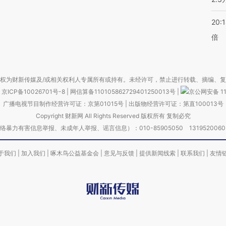
20:
倍
权为财新传媒及/或相关权利人专属所有或持有。未经许可，禁止进行转载、摘编、
京ICP备10026701号-8
|
网信算备110105862729401250013号
|
京公网安备 11
广播电视节目制作经营许可证：京第01015号
|
出版物经营许可证：第直100013号
Copyright 财新网 All Rights Reserved 版权所有 复制必究
害信息举报、未成年人举报、谣言信息）：010-85905050 13195200605 举报邮
于我们
|
加入我们
|
啄木鸟公益基金会
|
意见与反馈
|
提供新闻线索
|
联系我们
|
友情