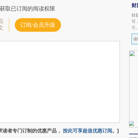
财
获取已订阅的阅读权限
财
员
写
订阅/会员升级
文
引
求读者专门订制的优惠产品，
按此可享超值优惠订阅
。]