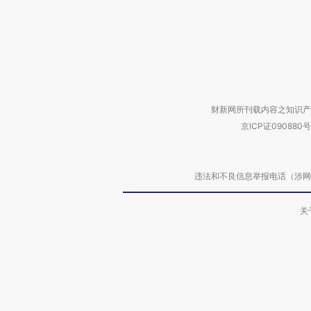
财新网所刊载内容之知识产
京ICP证090880号
违法和不良信息举报电话（涉网络暴力有
关