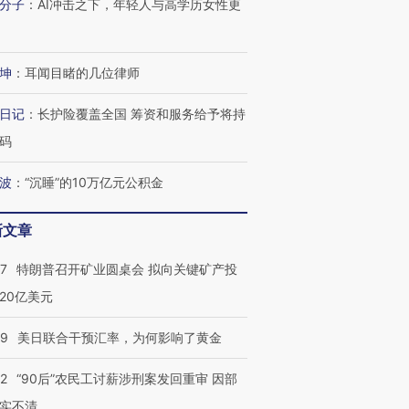
分子
：
AI冲击之下，年轻人与高学历女性更
坤
：
耳闻目睹的几位律师
日记
：
长护险覆盖全国 筹资和服务给予将持
码
波
：
“沉睡”的10万亿元公积金
跨国走私7万
视线｜被称为“蟑螂”的印
视线｜“入侵”还是“人道危
检体内含3种
度Z世代 用街头抗争将教
机”？难民潮撕裂西班牙
秘鲁纳斯
新文章
育部长拱下台
飞地休达
13人遇难
57
特朗普召开矿业圆桌会 拟向关键矿产投
20亿美元
09
美日联合干预汇率，为何影响了黄金
进第四届链博
【商旅对话】华住集团
技“链”接产
【特别呈现】寻找100种
CFO：不靠规模取胜，华
【特别呈
有意思的生活方式·第三对
住三大增长引擎是什么？
有意思的
32
“90后”农民工讨薪涉刑案发回重审 因部
实不清