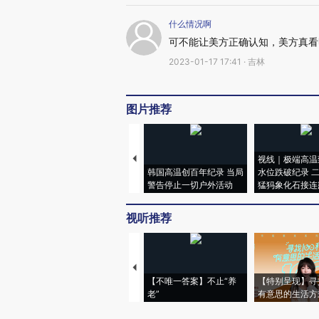
什么情况啊
可不能让美方正确认知，美方真看
2023-01-17 17:41 · 吉林
图片推荐
视线｜极端高温
韩国高温创百年纪录 当局
水位跌破纪录 
警告停止一切户外活动
猛犸象化石接连
视听推荐
【不唯一答案】不止“养
【特别呈现】寻
老”
有意思的生活方