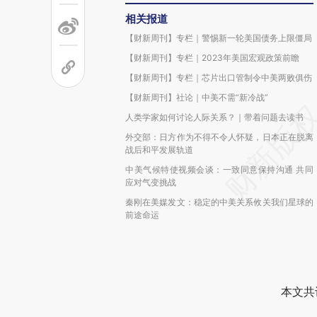
相关报道
【财新周刊】专栏｜警惕新一轮美国债务上限僵局
【财新周刊】专栏｜2023年美国宏观政策前瞻
【财新周刊】专栏｜芯片出口管制令中美两败俱伤
【财新周刊】社论｜中美不需“新冷战”
人类学家如何讨论人际关系？｜带着问题去读书
外交部：日方作为不得不令人怀疑，日本正在脱离
战后和平发展轨道
中美气候特使视频会谈：一致同意保持沟通 共同
应对气变挑战
秦刚在美媒发文：稳定的中美关系攸关我们星球的
前途命运
本文共