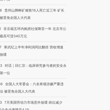
36
贵州山脚树矿难致16人死亡近三年 矿长
被罢免全国人大代表
2
非京籍五环内购房社保降至一年 北京市公
最高可贷340万元
7
寒武纪上半年净利润同比翻倍 营收增速
放缓
53
对话｜邱仁宗：临床研究参与者的安全永
第一位
06
全国人大常委会：六名将领涉嫌严重违
法 被罢免全国人大代表
43
7月美国劳动力市场意外放缓 岗位减少
3万个失业率降至4.1%