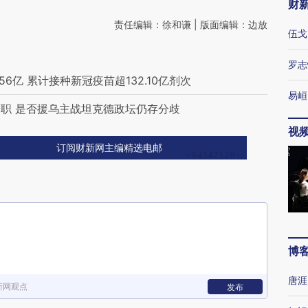
财
责任编辑：徐和谦 | 版面编辑：边放
伍戈
罗志
6亿 累计接种新冠疫苗超132.10亿剂次
易峘
职 是否援乌主战坦克德政坛仍存分歧
视
订阅财新网主编精选电邮
博
唐涯
新网观点
发布