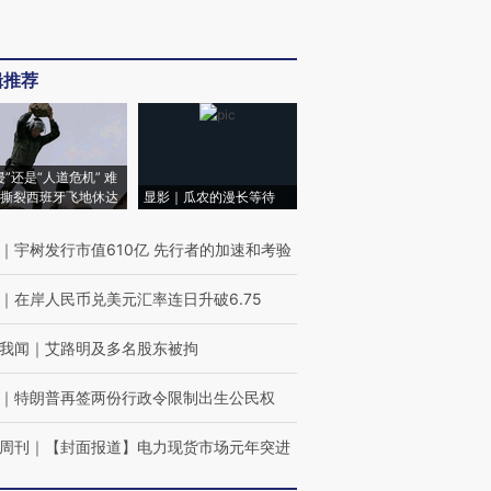
辑推荐
侵”还是“人道危机” 难
撕裂西班牙飞地休达
显影｜瓜农的漫长等待
｜
宇树发行市值610亿 先行者的加速和考验
｜
在岸人民币兑美元汇率连日升破6.75
我闻
｜
艾路明及多名股东被拘
｜
特朗普再签两份行政令限制出生公民权
周刊
｜
【封面报道】电力现货市场元年突进