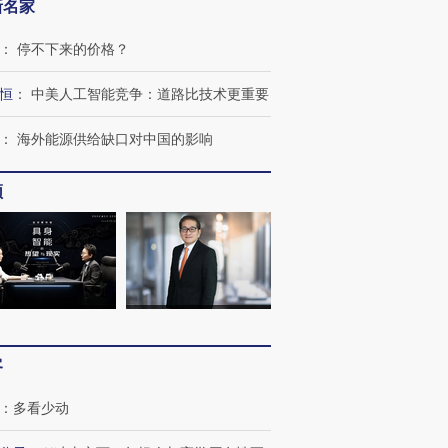
新名家
：
停不下来的价格？
恒
：
中美人工智能竞争：道路比技术更重要
：
海外能源供给缺口对中国的影响
频
客
：
多看少动