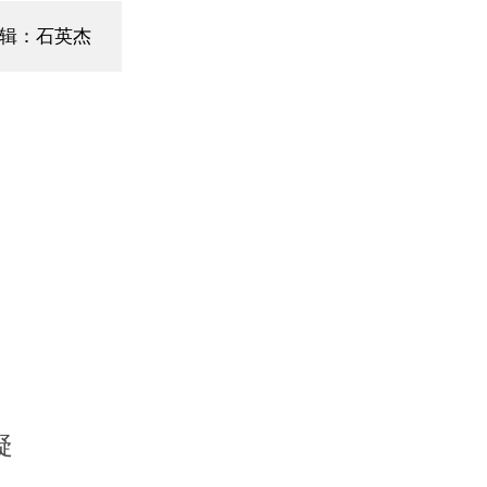
辑：石英杰
疑