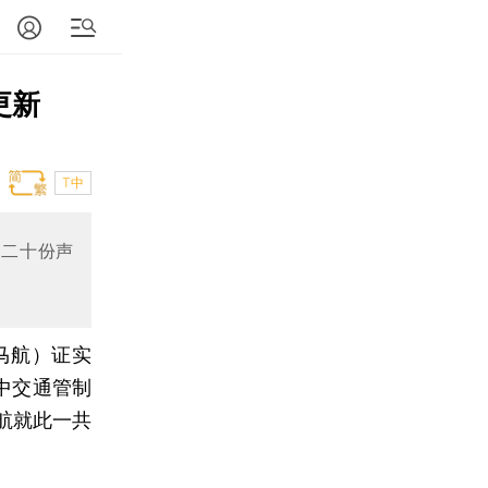
更新
T中
出二十份声
马航）证实
空中交通管制
马航就此一共