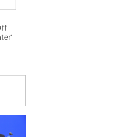
ff
nter’