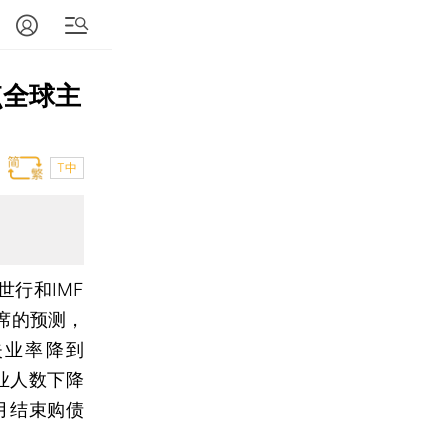
点全球主
T中
4世行和IMF
席的预测，
失业率降到
业人数下降
月结束购债