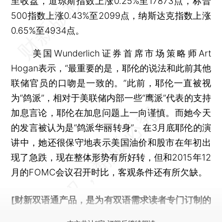
至收盘，道琼斯指数上涨0.25%至17873点，标普
500指数上涨0.43%至2099点，纳斯达克指数上涨
0.65%至4934点。
美国Wunderlich证券首席市场策略师Art
Hogan表示，“最重要的是，耶伦的说法和此前其他
联储官员的口吻是一致的。”此前，耶伦一直被视
为“鸽派”，相对于美联储内部一些“鹰派”代表的支持
加息言论，耶伦在加息问题上一向谨慎。而她今天
的发言被认为是“鸽派华丽转身”。在3月底耶伦的演
讲中，她还很保守地表示美国油价和股市在年初出
现了急跌，现在整体形势有所好转，但和2015年12
月的FOMC会议召开时比，客观条件还有所欠缺。
[财新双语通产品，是为有双语需求读者专门订制的
优惠产品，
按此可享超值优惠订阅
。]