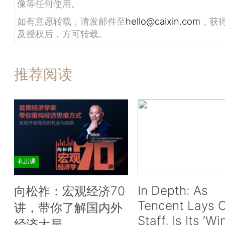
像等任何使用。
如有意愿转载，请发邮件至
hello@caixin.com
，获
及授权后，方可转载。
推荐阅读
私房课
In Depth: As
向松祚：宏观经济70
Tencent Lays O
讲，带你了解国内外
Staff, Is Its ‘Wi
经济大局