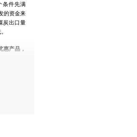
个条件先满
发的资金来
煤炭出口量
元。
优惠产品，