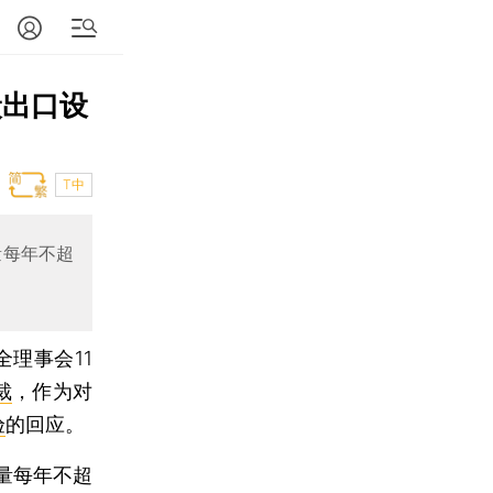
炭出口设
T中
量每年不超
全理事会11
裁
，作为对
验
的回应。
量每年不超