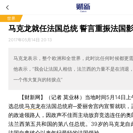
世界
马克龙就任法国总统 誓言重振法国
2017年05月14日 20:13
马克龙表示，整个欧洲和全世界，此时比任何时候都更
他表示，“我会让法国人相信，法兰西的力量不是在消退
一个伟大复兴的转捩点”
【财新网】（记者 莫业林）
当地时间5月14日
选总统
马克龙
在法国总统府─爱丽舍宫内宣誓就职，
的政途领路人，因政声不佳而主动放弃竞选连任的奥
法兰西第五共和国的第八任总统。39岁的马克龙自
法国自拿破仑以来年纪最轻的法国领袖。