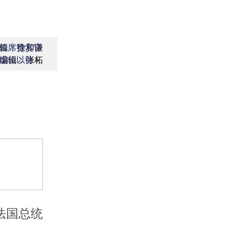
辑：徐和谦
首席赞赏官
编辑：张柘
虚位以待
法国总统