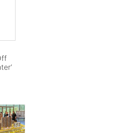
ff
nter’