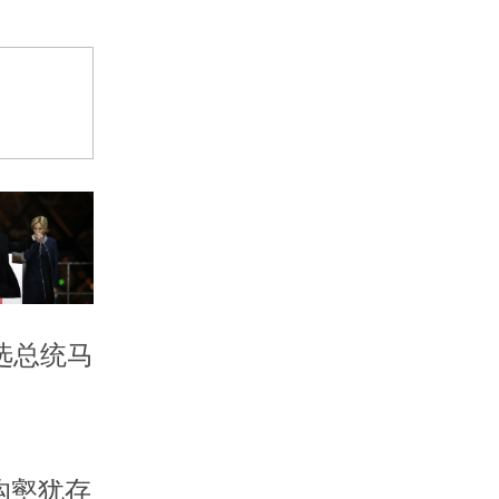
选总统马
沟壑犹存