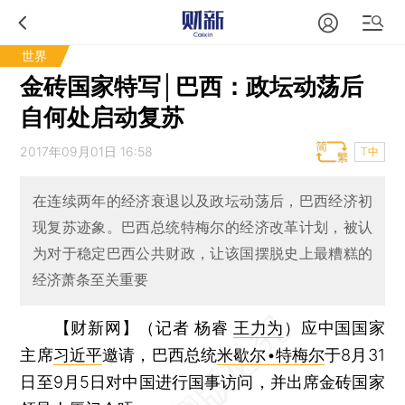
世界
​金砖国家特写│巴西：政坛动荡后
自何处启动复苏
2017年09月01日 16:58
T中
在连续两年的经济衰退以及政坛动荡后，巴西经济初
现复苏迹象。巴西总统特梅尔的经济改革计划，被认
为对于稳定巴西公共财政，让该国摆脱史上最糟糕的
经济萧条至关重要
【财新网】（记者 杨睿
王力为
）
应中国国家
主席
习近平
邀请，巴西总统
米歇尔•特梅尔
于8月31
日至9月5日对中国进行国事访问，并出席金砖国家