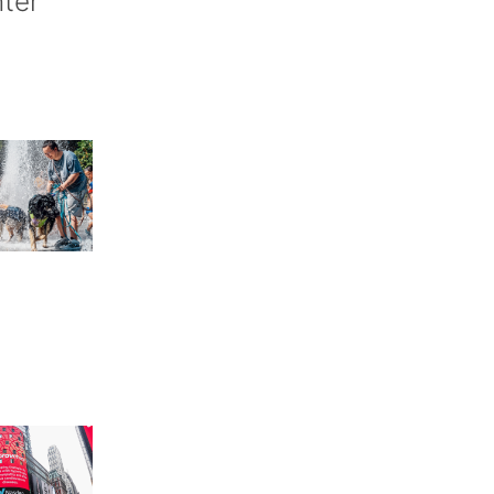
nter’