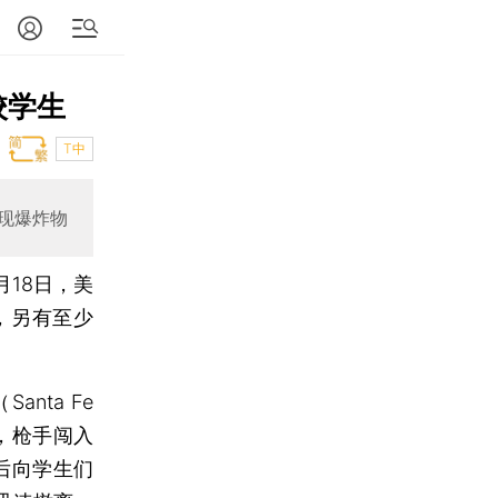
校学生
T中
现爆炸物
月18日，美
，另有至少
ta Fe
右，枪手闯入
然后向学生们