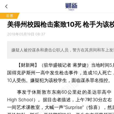
世界
美得州校园枪击案致10死 枪手为该
2018年05月19日 08:37
嫌疑人被控谋杀和袭击公职人员，警方在其房间和车上发
【财新网】（驻华盛顿记者 蒋梦婕）
当地时间5
国得克萨斯州一高中发生枪击事件，造成10人死亡
10人受伤。嫌疑犯为该校学生，面临谋杀罪名指控。
事发于休斯敦市东南60公里处的圣达菲高中（San
High School）。据目击者描述，上午7时30分左
一间艺术课教室，大喊一声“Surprise”（惊喜），