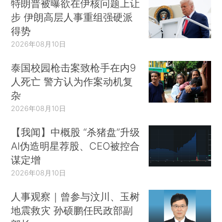
特朗普被曝欲在伊核问题上让
步 伊朗高层人事重组强硬派
得势
2026年08月10日
泰国校园枪击案致枪手在内9
人死亡 警方认为作案动机复
杂
2026年08月10日
【我闻】中概股 “杀猪盘”升级
AI伪造明星荐股、CEO被控合
谋定增
2026年08月10日
人事观察｜曾参与汶川、玉树
地震救灾 孙硕鹏任民政部副