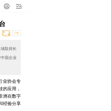
台
T中
领域取得长
得中国企业
行业协会专
技的应用，
非洲在数字
和经验分享