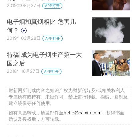
2019年08月27日
APP打开
电子烟和真烟相比 危害几
何？
2019年03月28日
APP打开
特稿|成为电子烟生产第一大
国之后
2018年10月27日
APP打开
财新网所刊载内容之知识产权为财新传媒及/或相关权利人
专属所有或持有。未经许可，禁止进行转载、摘编、复制及
建立镜像等任何使用。
如有意愿转载，请发邮件至
hello@caixin.com
，获得书面
确认及授权后，方可转载。