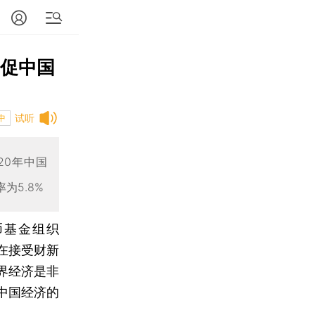
或促中国
试听
中
20年中国
为5.8%
币基金组织
a）在接受财新
界经济是非
中国经济的