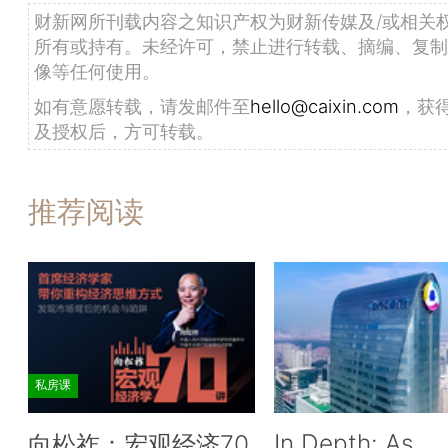
财新网所刊载内容之知识产权为财新传媒及/或相关
所有或持有。未经许可，禁止进行转载、摘编、复制
像等任何使用。
如有意愿转载，请发邮件至
hello@caixin.com
，获
及授权后，方可转载。
推荐阅读
私房课
In Depth: As
向松祚：宏观经济70