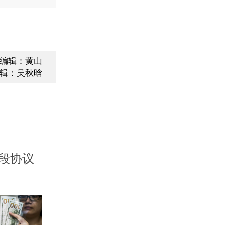
编辑：黄山
辑：吴秋晗
段协议