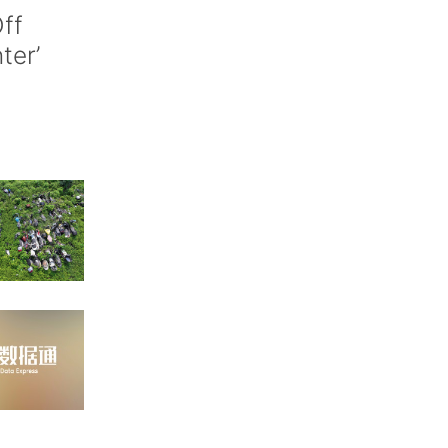
ff
nter’