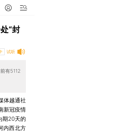
处“封
试听
中
有5112
方媒体越通社
南新冠疫情
期20天的
河内西北方