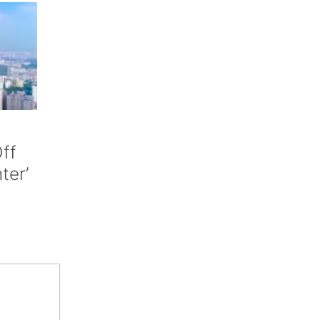
ff
nter’