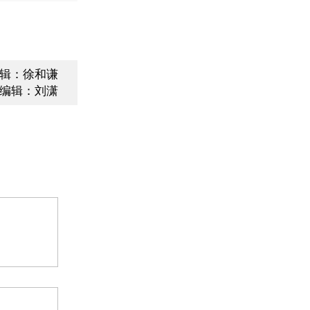
辑：徐和谦
编辑：刘潇