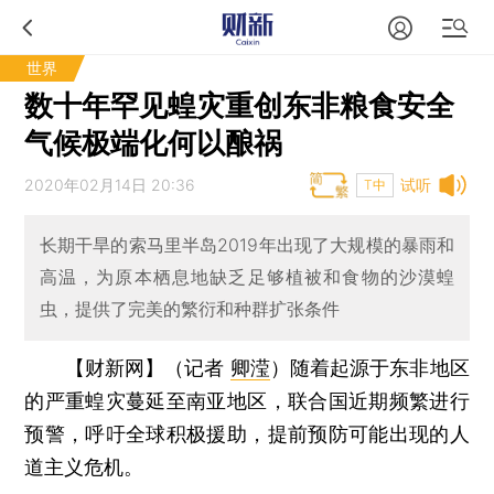
世界
数十年罕见蝗灾重创东非粮食安全
气候极端化何以酿祸
2020年02月14日 20:36
试听
T中
长期干旱的索马里半岛2019年出现了大规模的暴雨和
高温，为原本栖息地缺乏足够植被和食物的沙漠蝗
虫，提供了完美的繁衍和种群扩张条件
【财新网】（记者
卿滢
）
随着起源于东非地区
的严重蝗灾蔓延至南亚地区，联合国近期频繁进行
预警，呼吁全球积极援助，提前预防可能出现的人
道主义危机。