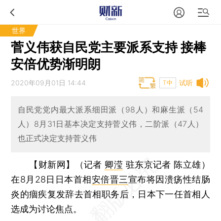
世界
菅义伟获自民党主要派系支持 接棒
安倍优势渐明朗
2020年09月01日 14:44
试听
T中
自民党党内最大派系细田派（98人）和麻生派（54
人）8月31日基本决定支持菅义伟，二阶派（47人）
也正式决定支持菅义伟
【财新网】（记者
卿滢
驻东京记者 陈立雄）
在8月28日日本首相
安倍晋三
宣布将因溃疡性结肠
炎的痼疾复发辞去首相职务后，日本下一任首相人
选成为讨论焦点。