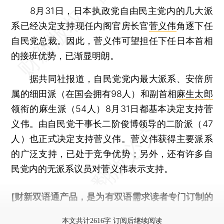
8月31日，日本执政党自由民主党内的几大派
系已经决定支持现任内阁官房长官
菅义伟
角逐下任
自民党总裁。因此，菅义伟可望担任下任日本首相
的接班优势，已渐显明朗。
据共同社报道，自民党党内最大派系、安倍所
属的细田派（在国会拥有98人）和副首相
麻生太郎
领衔的麻生派（54人）8月31日都基本决定支持菅
义伟。由自民党干事长二阶俊博领导的二阶派（47
人）也正式决定支持菅义伟。菅义伟获得主要派系
的广泛支持，已处于竞争优势；另外，还有许多自
民党内的无派系议员对菅义伟表示支持。
[财新双语通产品，是为有双语需求读者专门订制的
优惠产品，
按此可享超值优惠订阅
。]
本文共计2616字 订阅后继续阅读