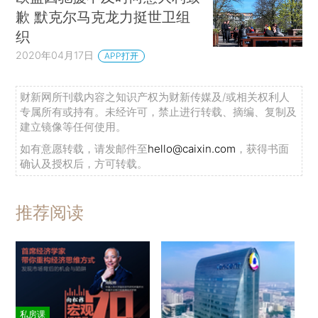
歉 默克尔马克龙力挺世卫组
织
2020年04月17日
APP打开
财新网所刊载内容之知识产权为财新传媒及/或相关权利人
专属所有或持有。未经许可，禁止进行转载、摘编、复制及
建立镜像等任何使用。
如有意愿转载，请发邮件至
hello@caixin.com
，获得书面
确认及授权后，方可转载。
推荐阅读
私房课