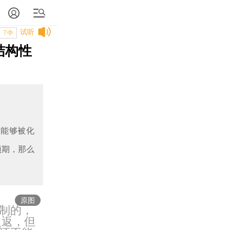
试听
T中
结构性
剩能够被化
预期，那么
原图
制的，
复返，但