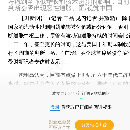
考虑到全球低增长和技术进步的影响，目前
判断会否出现恶性通胀。图/视觉中国
【财新网】（记者
王晶
见习记者 井豫涵）
“
国家的流动性过剩问题能够被化解或部分化解，否则
断通胀中枢上移，尽管有波动但通胀持续的时间会比
一二十年，甚至更长的时间，这与美国十年期国制收
行长周期的判断一致。”
广发证券
全球首席经济学家
受财新记者专访时表示。
沈明高认为，目前有点像上世纪五六十年代二战
当时马歇尔计划注入了充裕的流动性，导致了后面的
本文共计2440字 订阅后继续阅读
登录
后获取已订阅的阅读权限
财新通会员
订阅/会员升级
可畅读全文