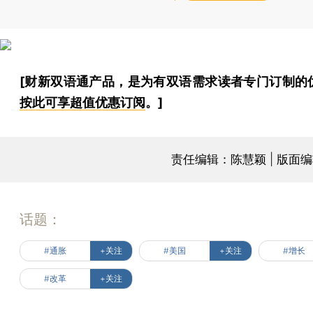
[财新双语通产品，是为有双语需求读者专门订制的
按此可享超值优惠订阅
。]
责任编辑：陈慧颖 | 版面
话题：
#通胀
+关注
#美国
+关注
#增长
#改革
+关注