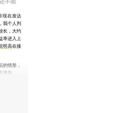
还不能
除非现在发达
，我个人判
较长，大约
益率进入上
沈明高
在接
后的情形，
高通胀。