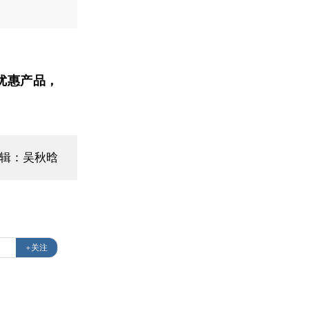
优惠产品，
编辑：吴秋晗
+关注