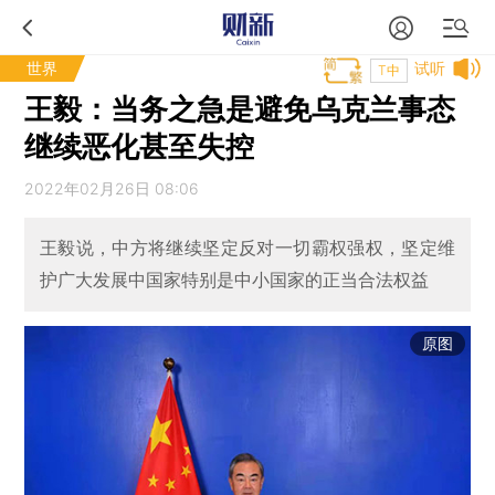
世界
试听
T中
王毅：当务之急是避免乌克兰事态
继续恶化甚至失控
2022年02月26日 08:06
王毅说，中方将继续坚定反对一切霸权强权，坚定维
护广大发展中国家特别是中小国家的正当合法权益
原图