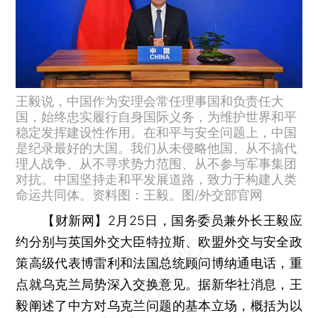
王毅说，中国作为安理会常任理事国和负责任大
国，始终忠实履行自身国际义务，为维护世界和平
稳定发挥建设性作用。在和平与安全问题上，中国
是纪录最好的大国。我们从未侵略他国、从不搞代
理人战争、从不寻求势力范围、从不参与军事集团
对抗。中国坚持走和平发展道路，致力于构建人类
命运共同体。资料图：王毅。图/外交部官网
【财新网】
2月25日，国务委员兼外长王毅应
约分别与英国外交大臣特拉斯、欧盟外交与安全政
策高级代表博雷利和法国总统顾问博纳通电话，重
点就乌克兰局势深入交换意见。据新华社消息，王
毅阐述了中方对乌克兰问题的基本立场，概括为以