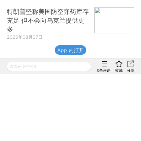
特朗普坚称美国防空弹药库存
充足 但不会向乌克兰提供更
多
2026年08月07日
App 内打开
财新移动
发表评论得积分
0
条评论
收藏
分享
财新
财新周刊
Caixin
登录
网页版
订阅电邮
|
|
Copyright 财新网 All Rights Reserved