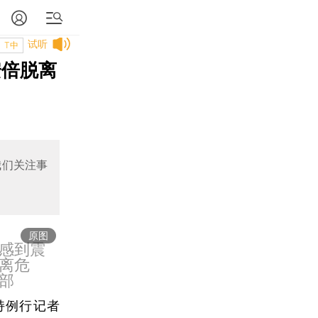
试听
T中
安倍脱离
我们关注事
原图
感到震
离危
部
持例行记者