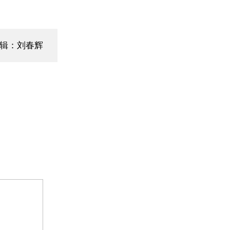
辑：刘春辉