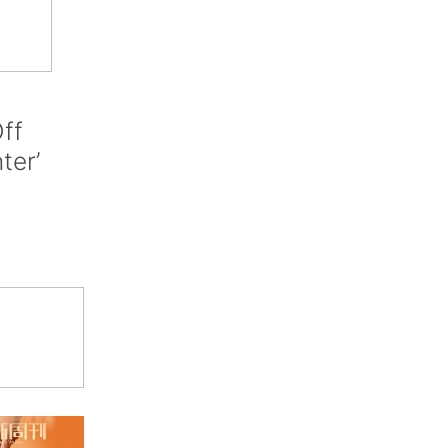
ff
nter’