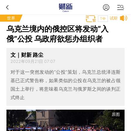
世界
试听
T中
乌克兰境内的俄控区将发动“入
俄”公投 乌政府欲惩办组织者
文｜财新 路尘
2022年09月21日 07:07
对于这一突然发动的“公投”策划，乌克兰总统泽连斯
基已正式警告称，如果类似的公投在乌克兰的被占领
国土上举行，将意味着乌克兰与俄罗斯之间的谈判正
式终止
原图