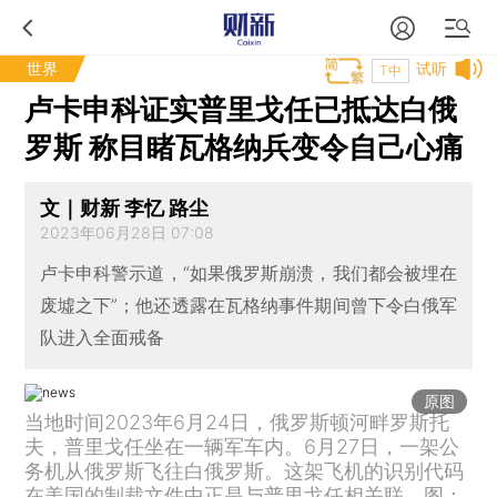
世界
试听
T中
卢卡申科证实普里戈任已抵达白俄
罗斯 称目睹瓦格纳兵变令自己心痛
文｜财新 李忆 路尘
2023年06月28日 07:08
卢卡申科警示道，“如果俄罗斯崩溃，我们都会被埋在
废墟之下”；他还透露在瓦格纳事件期间曾下令白俄军
队进入全面戒备
原图
当地时间2023年6月24日，俄罗斯顿河畔罗斯托
夫，普里戈任坐在一辆军车内。6月27日，一架公
务机从俄罗斯飞往白俄罗斯。这架飞机的识别代码
在美国的制裁文件中正是与普里戈任相关联。图：