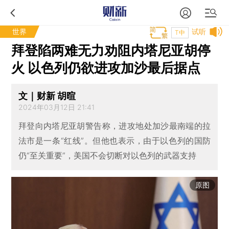
世界
试听
T中
拜登陷两难无力劝阻内塔尼亚胡停
火 以色列仍欲进攻加沙最后据点
文｜财新 胡暄
2024年03月12日 21:41
拜登向内塔尼亚胡警告称，进攻地处加沙最南端的拉
法市是一条“红线”。但他也表示，由于以色列的国防
仍“至关重要”，美国不会切断对以色列的武器支持
原图