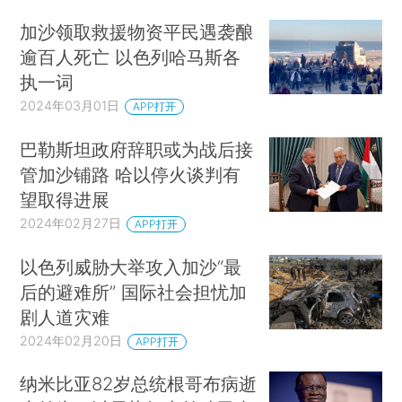
加沙领取救援物资平民遇袭酿
逾百人死亡 以色列哈马斯各
执一词
2024年03月01日
APP打开
巴勒斯坦政府辞职或为战后接
管加沙铺路 哈以停火谈判有
望取得进展
2024年02月27日
APP打开
以色列威胁大举攻入加沙“最
后的避难所” 国际社会担忧加
剧人道灾难
2024年02月20日
APP打开
纳米比亚82岁总统根哥布病逝