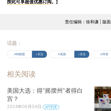
按此可享超值优惠订阅
。]
责任编辑：徐和谦 | 版
话题：
#特朗普
+关注
#美国
+关注
#拜登
相关阅读
美国大选：得“摇摆州”者得白
宫？
2024年06月04日
APP打开