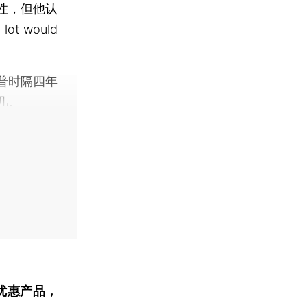
性，但他认
 would
普时隔四年
几。
优惠产品，