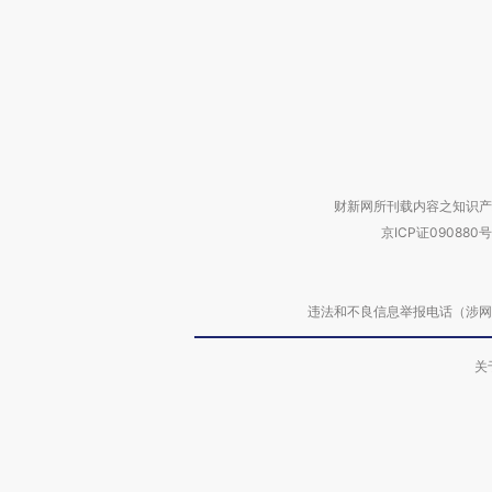
财新网所刊载内容之知识产
京ICP证090880号
违法和不良信息举报电话（涉网络暴力有
关