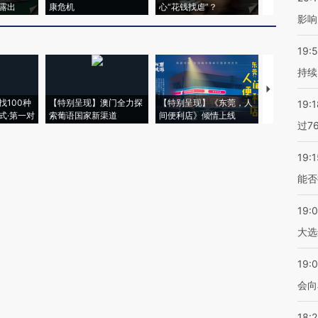
露出
康危机
心“花钱找虐”？
毒品
影响
19:5
持续
【推广】走
找100种
【特别呈现】澳门全力探
【特别呈现】《东莞，人
会，让数智科
19:1
式·第一对
索葡语国家新渠道
间便利店》倾情上线
业
过7
19:1
能否
19:
大选
19:0
会向
18: