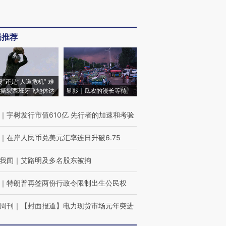
辑推荐
侵”还是“人道危机” 难
撕裂西班牙飞地休达
显影｜瓜农的漫长等待
｜
宇树发行市值610亿 先行者的加速和考验
｜
在岸人民币兑美元汇率连日升破6.75
我闻
｜
艾路明及多名股东被拘
｜
特朗普再签两份行政令限制出生公民权
周刊
｜
【封面报道】电力现货市场元年突进