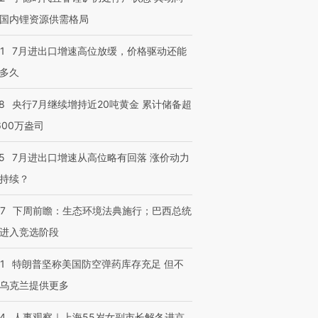
育部长拱下台
飞地休达
13人遇难
国内锂资源供需格局
1
7月进出口增速高位放缓，价格驱动还能
多久
进第四届链博
【商旅对话】华住集团
技“链”接产
【特别呈现】寻找100种
CFO：不靠规模取胜，华
【特别呈
8
央行7月继续增持近20吨黄金 累计储备超
有意思的生活方式·第三对
住三大增长引擎是什么？
有意思的
600万盎司
5
7月进出口增速从高位略有回落 涨价动力
持续？
07
下周前瞻：生态环境法典施行；巴西总统
进入竞选阶段
1
特朗普坚称美国防空弹药库存充足 但不
乌克兰提供更多
24
人事观察｜上海55岁女副市长解冬进京