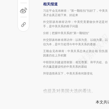
相关报道
习近平会见布林肯：“第一颗纽扣”扣好了，中美关
系才会真正稳下来、好起来
外交部谈布林肯访华：中美究竟要做伙伴还是对
手，是中美关系的根子问题
分析｜把握中美关系的“第一颗钮扣”
外交部谈布林肯再访华：以和为贵、以稳为重、以
信为本，是中方处理今年中美关系的遵循
王毅会见布林肯：中美关系总体止跌企稳 但负面
因素仍在上升积聚
中联部长刘建超答财新：相互尊重、和平共处、合
作共赢是建设性的中美关系的基础
拜登选情承压下，中美关系有何新变化
也提及对美国大选的看法。
本文共计