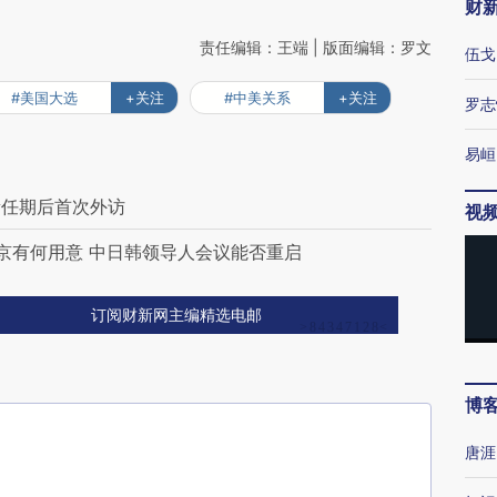
财
责任编辑：王端 | 版面编辑：罗文
伍戈
#美国大选
+关注
#中美关系
+关注
罗志
易峘
新任期后首次外访
视
京有何用意 中日韩领导人会议能否重启
订阅财新网主编精选电邮
博
唐涯