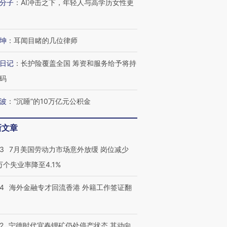
分子
：
AI冲击之下，年轻人与高学历女性更
坤
：
耳闻目睹的几位律师
日记
：
长护险覆盖全国 筹资和服务给予将持
码
波
：
“沉睡”的10万亿元公积金
新文章
43
7月美国劳动力市场意外放缓 岗位减少
3万个失业率降至4.1%
14
海外金融专才回流香港 外籍工作签证翻
跨国走私7万
视线｜被称为“蟑螂”的印
视线｜“入侵”还是“人道危
检体内含3种
度Z世代 用街头抗争将教
机”？难民潮撕裂西班牙
秘鲁纳斯
2
宁德时代宜春锂矿仍处停产状态 其动向