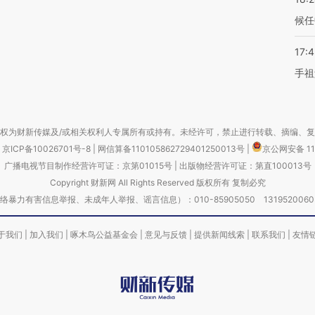
候任
17:
手祖
权为财新传媒及/或相关权利人专属所有或持有。未经许可，禁止进行转载、摘编、
京ICP备10026701号-8
|
网信算备110105862729401250013号
|
京公网安备 11
广播电视节目制作经营许可证：京第01015号
|
出版物经营许可证：第直100013号
Copyright 财新网 All Rights Reserved 版权所有 复制必究
害信息举报、未成年人举报、谣言信息）：010-85905050 13195200605 举报邮
于我们
|
加入我们
|
啄木鸟公益基金会
|
意见与反馈
|
提供新闻线索
|
联系我们
|
友情