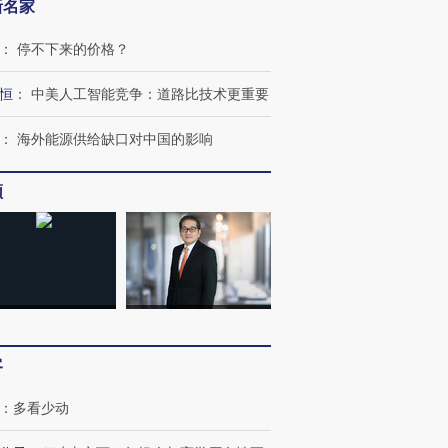
新名家
：
停不下来的价格？
恒
：
中美人工智能竞争：道路比技术更重要
：
海外能源供给缺口对中国的影响
频
客
：
多看少动