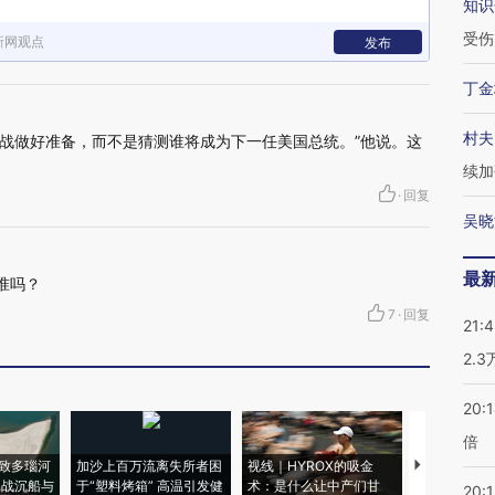
知识
受伤
新网观点
发布
丁金
村夫
战做好准备，而不是猜测谁将成为下一任美国总统。”他说。这
续加
·
回复
吴晓
最
准吗？
7
·
回复
21:
2.
20:
倍
致多瑙河
加沙上百万流离失所者困
视线｜HYROX的吸金
马航飞行员
二战沉船与
于“塑料烤箱” 高温引发健
术：是什么让中产们甘
粒摇头丸 尿
20:1