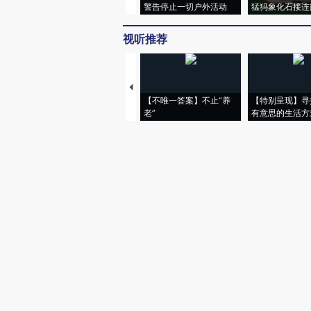
警告停止一切户外活动
猛犸象化石接连
视听推荐
【不唯一答案】不止“养
【特别呈现】寻
老”
有意思的生活方