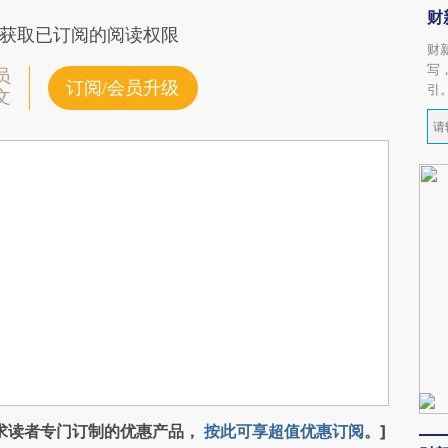
财
获取已订阅的阅读权限
财
写
员
订阅/会员升级
引
文
求读者专门订制的优惠产品，
按此可享超值优惠订阅
。]