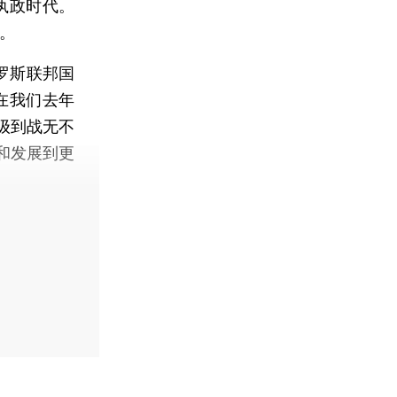
执政时代。
行。
罗斯联邦国
在我们去年
级到战无不
和发展到更