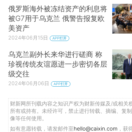
俄罗斯海外被冻结资产的利息将
被G7用于乌克兰 俄警告报复欧
美资产
2024年06月15日
APP打开
乌克兰副外长来华进行磋商 称
珍视传统友谊愿进一步密切各层
级交往
2024年06月06日
APP打开
财新网所刊载内容之知识产权为财新传媒及/或相关
所有或持有。未经许可，禁止进行转载、摘编、复制
像等任何使用。
如有意愿转载，请发邮件至
hello@caixin.com
，获