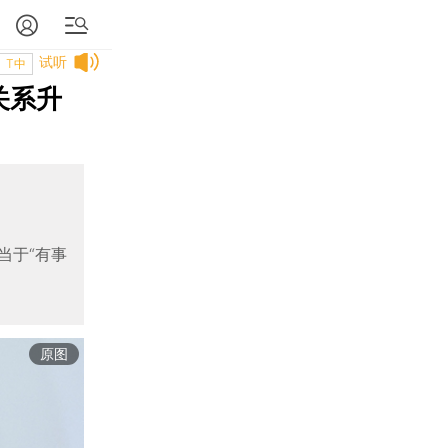
试听
T中
关系升
当于“有事
原图