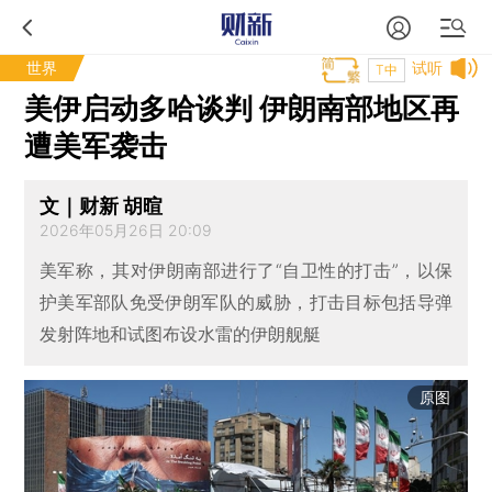
世界
试听
T中
美伊启动多哈谈判 伊朗南部地区再
遭美军袭击
文｜财新 胡暄
2026年05月26日 20:09
美军称，其对伊朗南部进行了“自卫性的打击”，以保
护美军部队免受伊朗军队的威胁，打击目标包括导弹
发射阵地和试图布设水雷的伊朗舰艇
原图