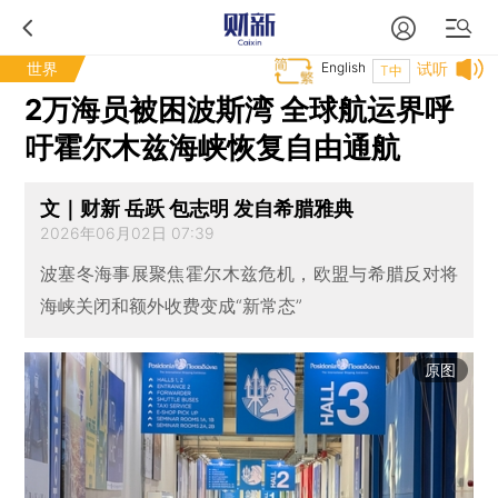
世界
English
试听
T中
2万海员被困波斯湾 全球航运界呼
吁霍尔木兹海峡恢复自由通航
文｜财新 岳跃 包志明 发自希腊雅典
2026年06月02日 07:39
波塞冬海事展聚焦霍尔木兹危机，欧盟与希腊反对将
海峡关闭和额外收费变成“新常态”
原图