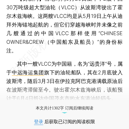
30万吨级超大型油轮（VLCC）从波斯湾驶出了霍
尔木兹海峡。这两艘VLCC均是从5月19日上午从迪
拜外海锚地起航的，但它们穿越海峡时并未像之前
几艘通过的中国VLCC那样使用“CHINESE
OWNER&CREW（中国船东及船员）”的身份标
注。
其中一艘VLCC为中国籍，名为“远贵洋”号，属
于
中远海运集团
旗下的油轮船队，其在2月底驶入
波斯湾，随后3月3日在伊拉克阿巴克港满载原油后
在波斯湾滞留至今。驶出霍尔木兹海峡后，该船预
计于6月4日抵达中国茂名市的水东港油轮码头。
本文共计1302字 订阅后继续阅读
登录
后获取已订阅的阅读权限