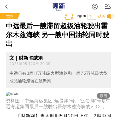
世界
English
试听
T中
中远最后一艘滞留超级油轮驶出霍
尔木兹海峡 另一艘中国油轮同时驶
出
文｜财新 包志明
2026年05月20日 20:39
中远仍有3艘11万吨级大型油轮和一艘7.5万吨级大型
成品油轮滞留在波斯湾
原图
资料图：中远海运集团“远贵洋”号。“远贵洋”号是中
远海运集团最后一艘驶出霍尔木兹海峡的VLCC。
【财新网】
当地时间5月20日上午，2艘中国