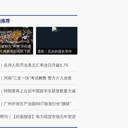
辑推荐
|被称为“蟑螂”的印度
代 将教育部长拱下台
显影｜瓜农的漫长等待
｜
在岸人民币兑美元汇率连日升破6.75
｜
河南“三支一扶”考试舞弊 警方介入侦查
｜
特朗普再上台后中国留学生获签数量大减
｜
广州开发区产业园REIT较发行价“腰斩”
周刊
｜
【封面报道】电力现货市场元年突进