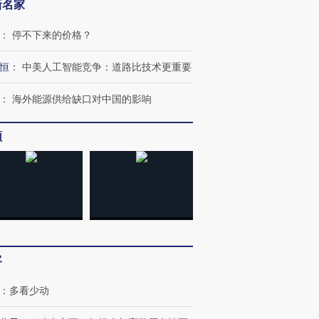
新名家
：
停不下来的价格？
OX的吸金
马航飞行员跨国走私7万
视线｜被称为“蟑螂”的印
恒
：
中美人工智能竞争：道路比技术更重要
让中产们甘
粒摇头丸 尿检体内含3种
度Z世代 用街头抗争将教
秘鲁纳斯
”？
毒品
育部长拱下台
13人遇难
：
海外能源供给缺口对中国的影响
频
进第四届链博
【商旅对话】华住集团
技“链”接产
【特别呈现】寻找100种
CFO：不靠规模取胜，华
【特别呈
有意思的生活方式·第三对
住三大增长引擎是什么？
有意思的
客
：
多看少动