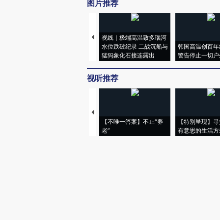
图片推荐
视线｜极端高温致多瑙河
水位跌破纪录 二战沉船与
韩国高温创百年
猛犸象化石接连露出
警告停止一切户
视听推荐
【不唯一答案】不止“养
【特别呈现】寻
老”
有意思的生活方