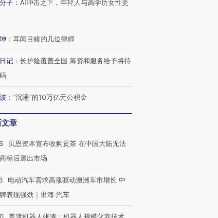
分子
：
AI冲击之下，年轻人与高学历女性更
坤
：
耳闻目睹的几位律师
日记
：
长护险覆盖全国 筹资和服务给予将持
码
波
：
“沉睡”的10万亿元公积金
新文章
6
贝恩资本宣布收购贡茶 在中国大陆无法
商标后退出市场
6
电动汽车需求高涨驱动澳洲车市增长 中
牌表现强劲｜出海·汽车
00
普渡机器人张涛：机器人规模化靠技术、