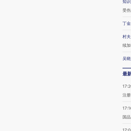
知识
受伤
丁金
村夫
续加
吴晓
最
17:2
注册
17:1
国品
17: