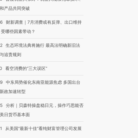
和产品共同突破
56
财新调查｜7月消费或有反弹、出口维持
 受哪些因素带动？
42
生态环境法典将施行 最高法明确新旧法
与追责规则
0
看空消费的“三大误区”
59
中东局势催化东南亚能源焦虑 多国出台
新政加速转型
05
分析｜贝森特操盘稳日元，操作巧思能否
美日货币基本面
1
从美国“最新十佳”看纯财富管理公司发展