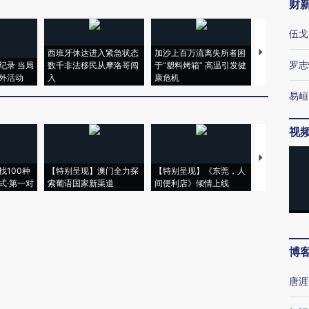
财
伍戈
西班牙休达进入紧急状态
加沙上百万流离失所者困
视线｜HYR
罗志
纪录 当局
数千非法移民从摩洛哥闯
于“塑料烤箱” 高温引发健
术：是什么
外活动
入
康危机
心“花钱找虐
易峘
视
【推广】走
找100种
【特别呈现】澳门全力探
【特别呈现】《东莞，人
会，让数智科
式·第一对
索葡语国家新渠道
间便利店》倾情上线
业
博
唐涯