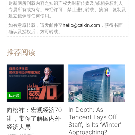
财新网所刊载内容之知识产权为财新传媒及/或相关权利人
专属所有或持有。未经许可，禁止进行转载、摘编、复制及
建立镜像等任何使用。
如有意愿转载，请发邮件至
hello@caixin.com
，获得书面
确认及授权后，方可转载。
推荐阅读
私房课
In Depth: As
向松祚：宏观经济70
Tencent Lays Off
讲，带你了解国内外
Staff, Is Its ‘Winter’
经济大局
Approaching?