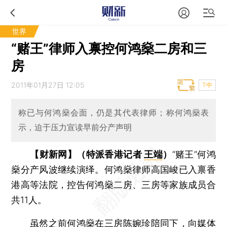
世界
“赌王”律师入禀控何鸿燊二房和三
房
2011年01月27日 12:05
T中
称已与何鸿燊会面，仍是其代表律师；称何鸿燊表
示，迫于压力宣读早前分产声明
【财新网】（特派香港记者
王端
）
“赌王”何鸿
燊分产风波继续演绎。何鸿燊律师高国峻已入禀香
港高等法院，控告何鸿燊二房、三房等家族成员合
共11人。
虽然之前何鸿燊在三房陈婉珍陪同下，向媒体