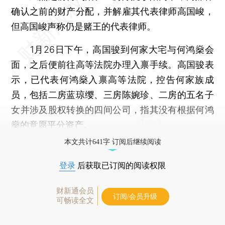
确认之前的财产分配，并解雇其代表律师高国峻，
但高国峻声称仍是赌王的代表律师。
1月26日下午，高国骏到何家大宅与何鸿燊会
面，之后便前往高等法院办理入禀手续。高国骏表
示，已代表何鸿燊入禀高等法院，控告何家族成
员，包括二房蓝琼缨、三房陈婉珍、二房的五名子
女并涉及股权转换的四间公司，指其没有根据何鸿
燊的意愿平分资产。
本文共计641字 订阅后继续阅读
登录
后获取已订阅的阅读权限
财新通会员
订阅/会员升级
可畅读全文