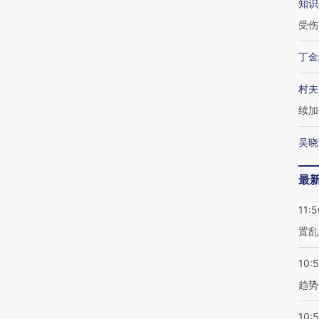
知识
受伤
丁金
村夫
续加
吴晓
最
11:5
置乱
10:
趋势
10: