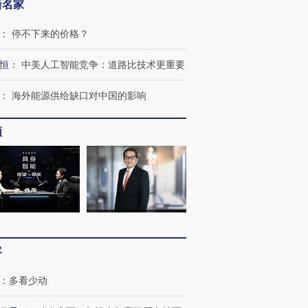
新名家
：
停不下来的价格？
恒
：
中美人工智能竞争：道路比技术更重要
跨国走私7万
视线｜HY
：
海外能源供给缺口对中国的影响
检体内含3种
泽连斯基密集出访美英 索
秘鲁纳斯卡观光飞机坠毁
术：是什
要防空导弹“救急”
13人遇难
心“花钱找
频
进第四届链博
【商旅对话】华住集团
技“链”接产
【特别呈现】寻找100种
CFO：不靠规模取胜，华
【特别呈
有意思的生活方式·第三对
住三大增长引擎是什么？
有意思的
客
：
多看少动