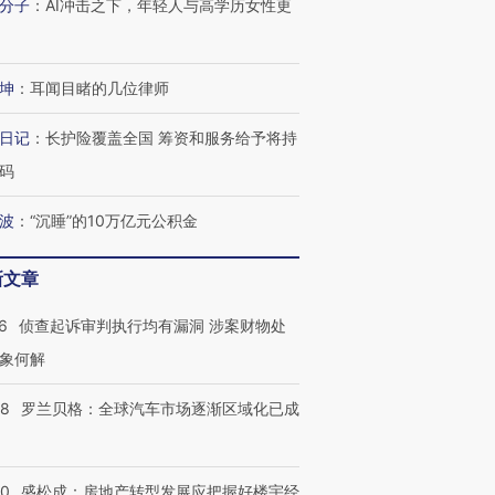
分子
：
AI冲击之下，年轻人与高学历女性更
坤
：
耳闻目睹的几位律师
日记
：
长护险覆盖全国 筹资和服务给予将持
码
波
：
“沉睡”的10万亿元公积金
新文章
6
侦查起诉审判执行均有漏洞 涉案财物处
象何解
58
罗兰贝格：全球汽车市场逐渐区域化已成
50
盛松成：房地产转型发展应把握好楼宇经