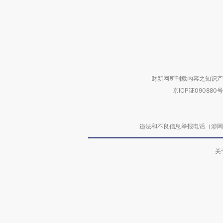
财新网所刊载内容之知识产
京ICP证090880号
违法和不良信息举报电话（涉网络暴力有
关