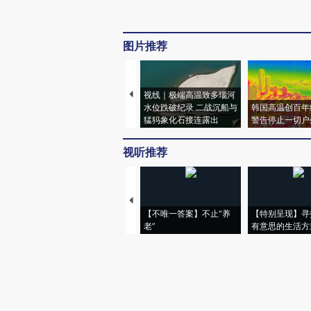
图片推荐
视线｜极端高温致多瑙河
水位跌破纪录 二战沉船与
韩国高温创百年
猛犸象化石接连露出
警告停止一切户
视听推荐
【不唯一答案】不止“养
【特别呈现】寻
老”
有意思的生活方