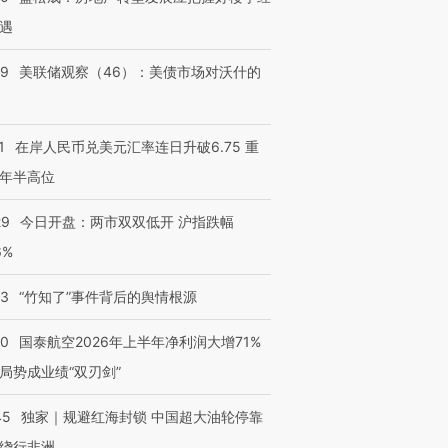
遇
39
美联储观察（46）：美债市场对沃什的
1
在岸人民币兑美元汇率连日升破6.75 重
年半高位
29
今日开盘：两市双双低开 沪指跌幅
6%
13
“竹知了”事件背后的舆情根源
10
国泰航空2026年上半年净利润大增71%
局势成业绩“双刃剑”
45
独家｜规避红海封锁 中国超大油轮停靠
绕行非洲