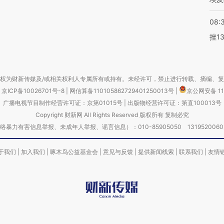
08:
挫1
权为财新传媒及/或相关权利人专属所有或持有。未经许可，禁止进行转载、摘编、
京ICP备10026701号-8
|
网信算备110105862729401250013号
|
京公网安备 11
广播电视节目制作经营许可证：京第01015号
|
出版物经营许可证：第直100013号
Copyright 财新网 All Rights Reserved 版权所有 复制必究
害信息举报、未成年人举报、谣言信息）：010-85905050 13195200605 举报邮
于我们
|
加入我们
|
啄木鸟公益基金会
|
意见与反馈
|
提供新闻线索
|
联系我们
|
友情