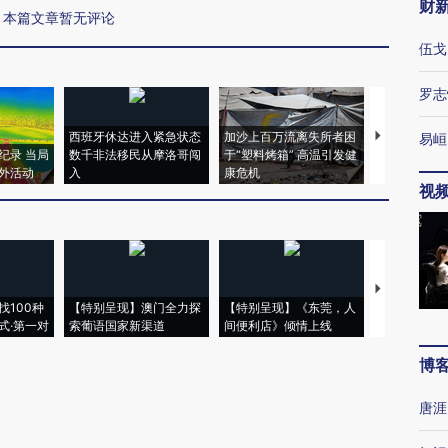
财
本篇文章暂无评论
伍戈
罗志
西班牙休达进入紧急状态
加沙上百万流离失所者困
马航飞行员
易峘
纪录 当局
数千非法移民从摩洛哥闯
于“塑料烤箱” 高温引发健
粒摇头丸 尿
外活动
入
康危机
毒品
视
【推广】走
找100种
【特别呈现】澳门全力探
【特别呈现】《东莞，人
会，让数智科
式·第一对
索葡语国家新渠道
间便利店》倾情上线
业
博
唐涯