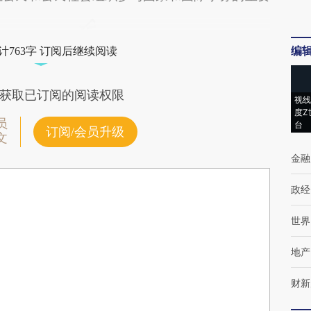
编
计763字 订阅后继续阅读
获取已订阅的阅读权限
视线
度Z
员
台
订阅/会员升级
文
金融
政经
世界
地产
财新