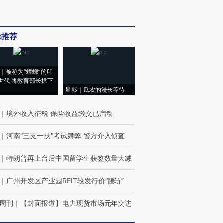
辑推荐
｜被称为“蟑螂”的印
世代 将教育部长拱下
显影｜瓜农的漫长等待
｜
境外收入征税 保险收益缴交已启动
｜
河南“三支一扶”考试舞弊 警方介入侦查
｜
特朗普再上台后中国留学生获签数量大减
｜
广州开发区产业园REIT较发行价“腰斩”
周刊
｜
【封面报道】电力现货市场元年突进