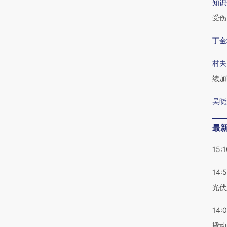
知识
受伤
丁金
村夫
续加
吴晓
最
15:1
14:
光伏
14:
撬动