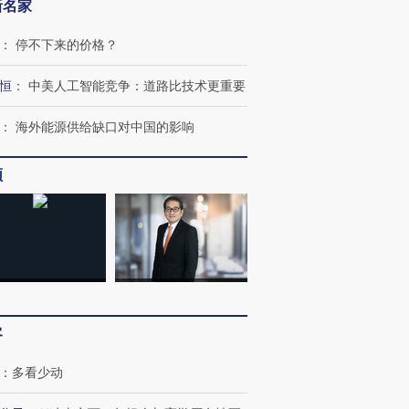
新名家
：
停不下来的价格？
跨国走私7万
视线｜HYROX的吸金
视线｜被
恒
：
中美人工智能竞争：道路比技术更重要
检体内含3种
术：是什么让中产们甘
泽连斯基密集出访美英 索
度Z世代
心“花钱找虐”？
要防空导弹“救急”
育部长拱
：
海外能源供给缺口对中国的影响
频
进第四届链博
【商旅对话】华住集团
技“链”接产
【特别呈现】寻找100种
CFO：不靠规模取胜，华
【特别呈
有意思的生活方式·第三对
住三大增长引擎是什么？
有意思的
客
：
多看少动