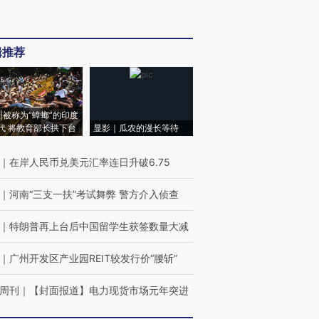
辑推荐
|被称为“蟑螂”的印度
代 将教育部长拱下台
显影｜瓜农的漫长等待
｜
在岸人民币兑美元汇率连日升破6.75
｜
河南“三支一扶”考试舞弊 警方介入侦查
｜
特朗普再上台后中国留学生获签数量大减
｜
广州开发区产业园REIT较发行价“腰斩”
周刊
｜
【封面报道】电力现货市场元年突进