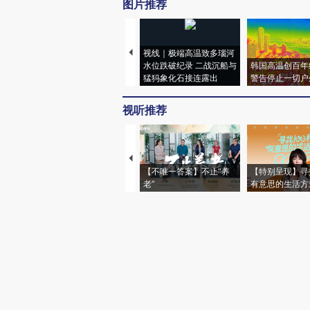
图片推荐
视线｜极端高温致多瑙河
水位跌破纪录 二战沉船与
韩国高温创百年
猛犸象化石接连露出
警告停止一切户
视听推荐
【不唯一答案】不止“养
【特别呈现】寻
老”
有意思的生活方