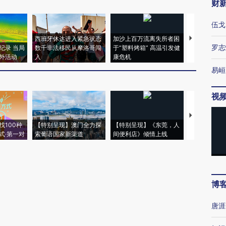
财
伍戈
西班牙休达进入紧急状态
加沙上百万流离失所者困
马航飞行员
罗志
纪录 当局
数千非法移民从摩洛哥闯
于“塑料烤箱” 高温引发健
粒摇头丸 尿
外活动
入
康危机
毒品
易峘
视
【推广】走
找100种
【特别呈现】澳门全力探
【特别呈现】《东莞，人
会，让数智科
式·第一对
索葡语国家新渠道
间便利店》倾情上线
业
博
唐涯