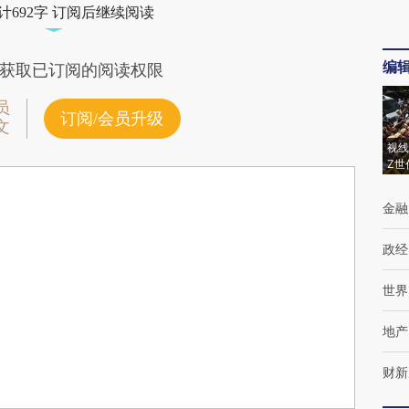
计692字 订阅后继续阅读
编
获取已订阅的阅读权限
员
订阅/会员升级
文
视线
Z世
金融
政经
世界
地产
财新