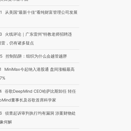
1
从美国“最新十佳”看纯财富管理公司发展
3
火线评论｜广东雷州“特教老师招聘违
很雷，仍有诸多疑点
05
控制陷阱：组织为什么会越管越胖
1
MiniMax今起纳入港股通 盘间涨幅最高
77%
4
谷歌DeepMind CEO哈萨比斯卸任 转任
epMind董事长及谷歌首席科学家
6
侦查起诉审判执行均有漏洞 涉案财物处
象何解