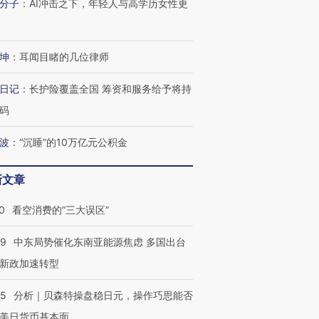
分子
：
AI冲击之下，年轻人与高学历女性更
坤
：
耳闻目睹的几位律师
日记
：
长护险覆盖全国 筹资和服务给予将持
码
波
：
“沉睡”的10万亿元公积金
新文章
0
看空消费的“三大误区”
59
中东局势催化东南亚能源焦虑 多国出台
新政加速转型
05
分析｜贝森特操盘稳日元，操作巧思能否
美日货币基本面