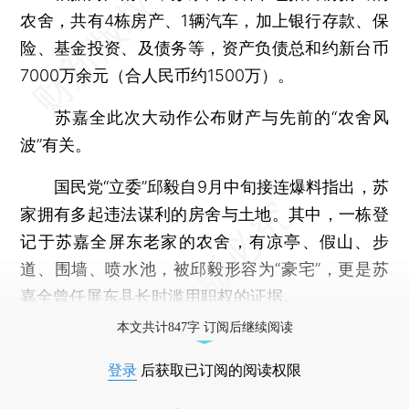
农舍，共有4栋房产、1辆汽车，加上银行存款、保
险、基金投资、及债务等，资产负债总和约新台币
7000万余元（合人民币约1500万）。
苏嘉全此次大动作公布财产与先前的“农舍风
波”有关。
国民党“立委”邱毅自9月中旬接连爆料指出，苏
家拥有多起违法谋利的房舍与土地。其中，一栋登
记于苏嘉全屏东老家的农舍，有凉亭、假山、步
道、围墙、喷水池，被邱毅形容为“豪宅”，更是苏
嘉全曾任屏东县长时滥用职权的证据。
本文共计847字 订阅后继续阅读
登录
后获取已订阅的阅读权限