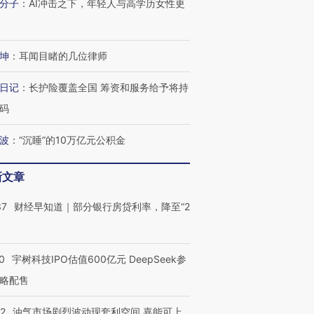
分子
：
AI冲击之下，年轻人与高学历女性更
坤
：
耳闻目睹的几位律师
日记
：
长护险覆盖全国 筹资和服务给予将持
码
波
：
“沉睡”的10万亿元公积金
新文章
37
财经早知道｜部分银行房贷利率，降至“2
0
宇树科技IPO估值600亿元 DeepSeek参
略配售
22
油气市场剧烈波动现套利空间 嘉能可上