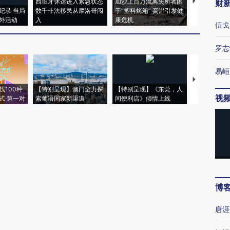
西班牙休达进入紧急状态
加沙上百万流离失所者困
视线｜HYR
财
纪录 当局
数千非法移民从摩洛哥闯
于“塑料烤箱” 高温引发健
术：是什么
外活动
入
康危机
心“花钱找虐
伍戈
罗志
易峘
【推广】走
找100种
【特别呈现】澳门全力探
【特别呈现】《东莞，人
会，让数智科
视
式·第一对
索葡语国家新渠道
间便利店》倾情上线
业
博
唐涯