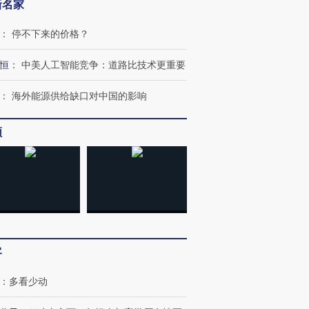
OX的吸金
马航飞行员跨国走私7万
视线｜被称为“蟑螂”的印
新名家
让中产们甘
粒摇头丸 尿检体内含3种
度Z世代 用街头抗争将教
秘鲁纳斯
”？
毒品
育部长拱下台
13人遇难
：
停不下来的价格？
恒
：
中美人工智能竞争：道路比技术更重要
：
海外能源供给缺口对中国的影响
进第四届链博
【商旅对话】华住集团
技“链”接产
【特别呈现】寻找100种
CFO：不靠规模取胜，华
【特别呈
频
有意思的生活方式·第三对
住三大增长引擎是什么？
有意思的
客
：
多看少动