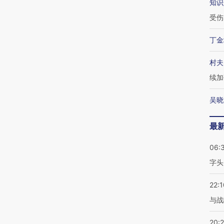
知识
受伤
丁金
村夫
续加
吴晓
最
06:
字头
22:1
与战
20: