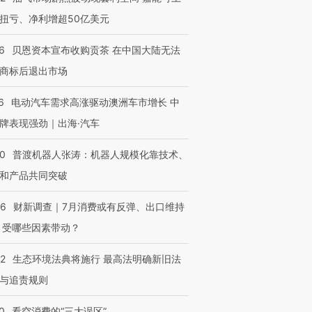
扭亏、净利增超50亿美元
6
贝恩资本宣布收购贡茶 在中国大陆无法
商标后退出市场
6
电动汽车需求高涨驱动澳洲车市增长 中
牌表现强劲｜出海·汽车
00
普渡机器人张涛：机器人规模化靠技术、
和产品共同突破
56
财新调查｜7月消费或有反弹、出口维持
 受哪些因素带动？
42
生态环境法典将施行 最高法明确新旧法
与追责规则
0
看空消费的“三大误区”