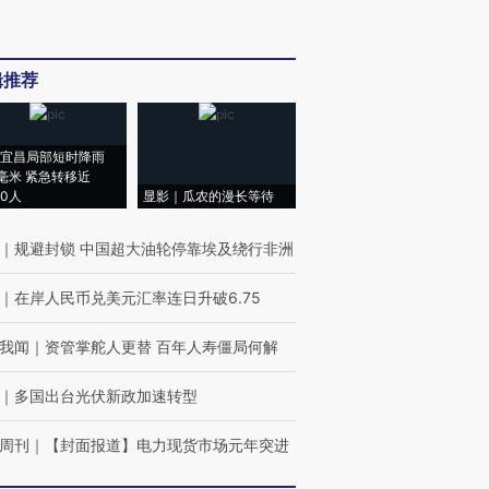
辑推荐
宜昌局部短时降雨
8毫米 紧急转移近
00人
显影｜瓜农的漫长等待
｜
规避封锁 中国超大油轮停靠埃及绕行非洲
｜
在岸人民币兑美元汇率连日升破6.75
我闻
｜
资管掌舵人更替 百年人寿僵局何解
｜
多国出台光伏新政加速转型
周刊
｜
【封面报道】电力现货市场元年突进