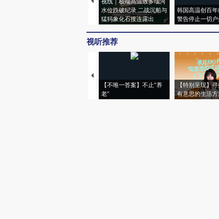
视线｜极端高温致多瑙河
水位跌破纪录 二战沉船与
韩国高温创百年
猛犸象化石接连露出
警告停止一切户
视听推荐
【不唯一答案】不止“养
【特别呈现】寻
老”
有意思的生活方