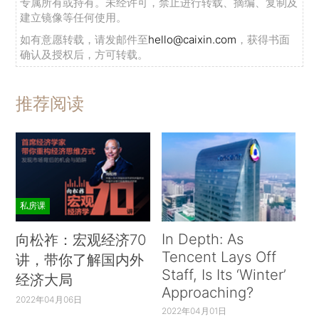
专属所有或持有。未经许可，禁止进行转载、摘编、复制及
建立镜像等任何使用。
如有意愿转载，请发邮件至
hello@caixin.com
，获得书面
确认及授权后，方可转载。
推荐阅读
私房课
In Depth: As
向松祚：宏观经济70
Tencent Lays Off
讲，带你了解国内外
Staff, Is Its ‘Winter’
经济大局
Approaching?
2022年04月06日
2022年04月01日