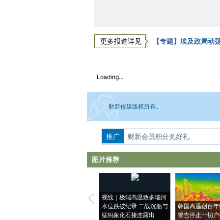
更多报道详见
【专题】埃及政局动
Loading...
财新传媒版权所有。
推广
如需刊登转载请点击右侧按钮，提交相关
财新会员积分兑好礼
图片推荐
视线｜极端高温致多瑙河
水位跌破纪录 二战沉船与
韩国高温创百年
猛犸象化石接连露出
警告停止一切户