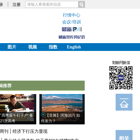
录
注册
行情中心
会议/培训
图片
视频
指数
English
辑推荐
订阅
电邮
“高考最牛钉子户”备
【音频】洱海治污 如
21次高考
何发力？
周刊
|
经济下行压力显现