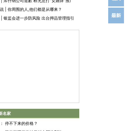
|
库什纳公司道歉 称无意打"女婿牌"推广
说
|
你周围的人,他们都是从哪来？
|
银监会进一步防风险 出台押品管理指引
新名家
：
停不下来的价格？