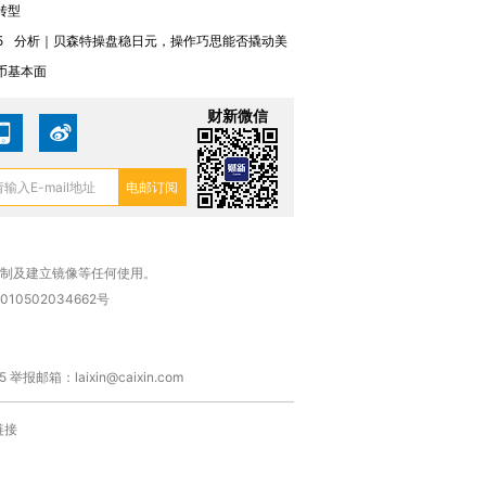
转型
5
分析｜贝森特操盘稳日元，操作巧思能否撬动美
币基本面
财新微信
复制及建立镜像等任何使用。
010502034662号
箱：laixin@caixin.com
链接