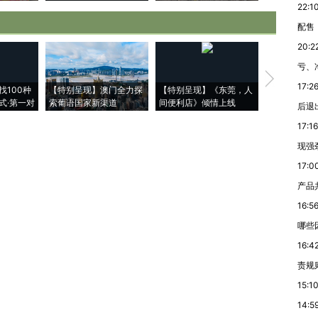
22:1
配售
20:2
亏、
【推广】走
17:2
找100种
【特别呈现】澳门全力探
【特别呈现】《东莞，人
会，让数智科
式·第一对
索葡语国家新渠道
间便利店》倾情上线
业
后退
17:16
现强
17:0
产品
16:5
哪些
16:4
责规
15:1
14:5