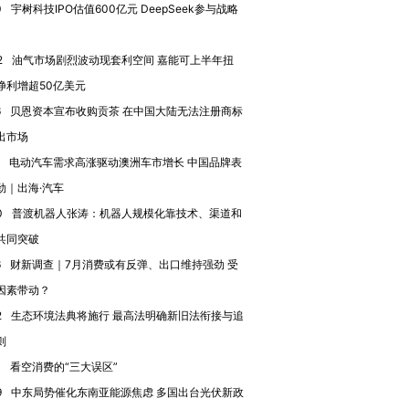
0
宇树科技IPO估值600亿元 DeepSeek参与战略
2
油气市场剧烈波动现套利空间 嘉能可上半年扭
净利增超50亿美元
进第四届链博
【商旅对话】华住集团
6
贝恩资本宣布收购贡茶 在中国大陆无法注册商标
技“链”接产
【特别呈现】寻找100种
CFO：不靠规模取胜，华
【特别呈
有意思的生活方式·第三对
住三大增长引擎是什么？
有意思的
出市场
电动汽车需求高涨驱动澳洲车市增长 中国品牌表
劲｜出海·汽车
0
普渡机器人张涛：机器人规模化靠技术、渠道和
共同突破
6
财新调查｜7月消费或有反弹、出口维持强劲 受
因素带动？
2
生态环境法典将施行 最高法明确新旧法衔接与追
则
0
看空消费的“三大误区”
9
中东局势催化东南亚能源焦虑 多国出台光伏新政