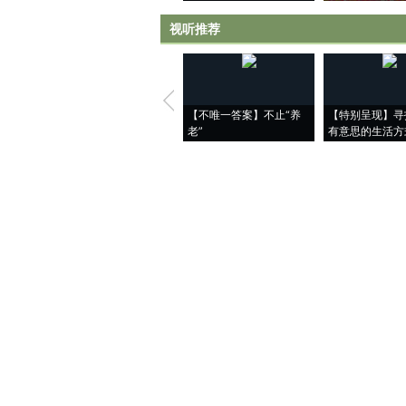
视听推荐
【不唯一答案】不止“养
【特别呈现】寻
老”
有意思的生活方