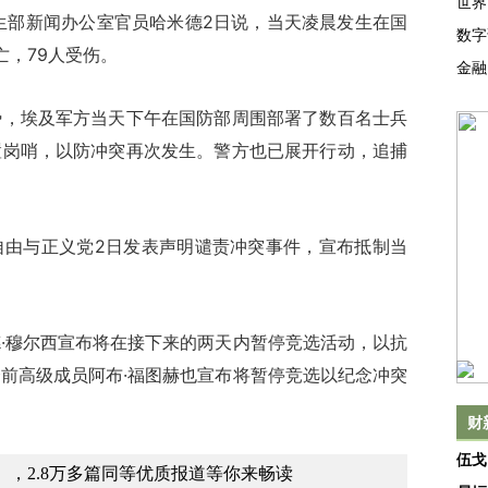
世界
部新闻办公室官员哈米德2日说，当天凌晨发生在国
数字
亡，79人受伤。
金融
埃及军方当天下午在国防部周围部署了数百名士兵
置岗哨，以防冲突再次发生。警方也已展开行动，追捕
与正义党2日发表声明谴责冲突事件，宣布抵制当
穆尔西宣布将在接下来的两天内暂停竞选活动，以抗
前高级成员阿布·福图赫也宣布将暂停竞选以纪念冲突
财
伍戈
，2.8万多篇同等优质报道等你来畅读