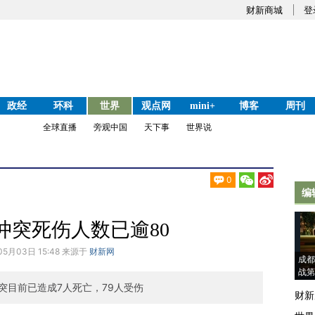
财新商城
登
政经
环科
世界
观点网
mini+
博客
周刊
全球直播
旁观中国
天下事
世界说
0
编
冲突死伤人数已逾80
05月03日 15:48 来源于
财新网
成都
战第
突目前已造成7人死亡，79人受伤
财新