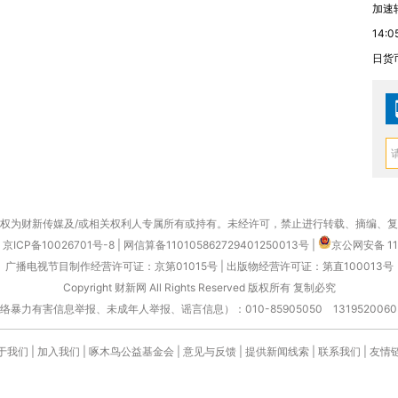
加速
14:0
日货
权为财新传媒及/或相关权利人专属所有或持有。未经许可，禁止进行转载、摘编、
京ICP备10026701号-8
|
网信算备110105862729401250013号
|
京公网安备 11
广播电视节目制作经营许可证：京第01015号
|
出版物经营许可证：第直100013号
Copyright 财新网 All Rights Reserved 版权所有 复制必究
害信息举报、未成年人举报、谣言信息）：010-85905050 13195200605 举报邮
于我们
|
加入我们
|
啄木鸟公益基金会
|
意见与反馈
|
提供新闻线索
|
联系我们
|
友情