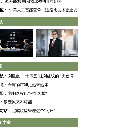
：
海外能源供给缺口对中国的影响
恒
：
中美人工智能竞争：道路比技术更重要
频
客
波
：
划重点！“十四五”规划建议的3大信号
龙
：
金庸的江湖是越来越坏
阳
：
我的洛杉矶“湖街客栈”
：
锁定原来不可能
对话
：
完成垃圾管理这个“闭环”
OX的吸金
马航飞行员跨国走私7万
视线｜被称为“蟑螂”的印
让中产们甘
粒摇头丸 尿检体内含3种
度Z世代 用街头抗争将教
秘鲁纳斯
新文章
”？
毒品
育部长拱下台
13人遇难