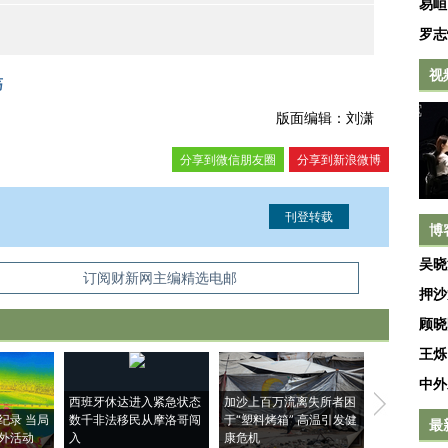
易峘
罗志
视
荡
版面编辑：刘潇
分享到微信朋友圈
分享到新浪微博
博
吴晓
信息。经确认即可刊登转载。
订阅财新网主编精选电邮
押沙
顾晓
王烁
中外
西班牙休达进入紧急状态
加沙上百万流离失所者困
视线｜HYR
纪录 当局
数千非法移民从摩洛哥闯
于“塑料烤箱” 高温引发健
术：是什么
最
外活动
入
康危机
心“花钱找虐