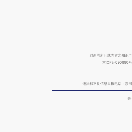
财新网所刊载内容之知识产
京ICP证090880号
违法和不良信息举报电话（涉网络暴力有
关