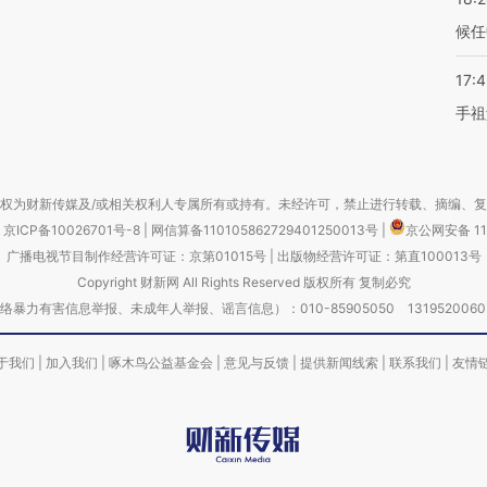
候任
17:
手祖
权为财新传媒及/或相关权利人专属所有或持有。未经许可，禁止进行转载、摘编、
京ICP备10026701号-8
|
网信算备110105862729401250013号
|
京公网安备 11
广播电视节目制作经营许可证：京第01015号
|
出版物经营许可证：第直100013号
Copyright 财新网 All Rights Reserved 版权所有 复制必究
害信息举报、未成年人举报、谣言信息）：010-85905050 13195200605 举报邮
于我们
|
加入我们
|
啄木鸟公益基金会
|
意见与反馈
|
提供新闻线索
|
联系我们
|
友情