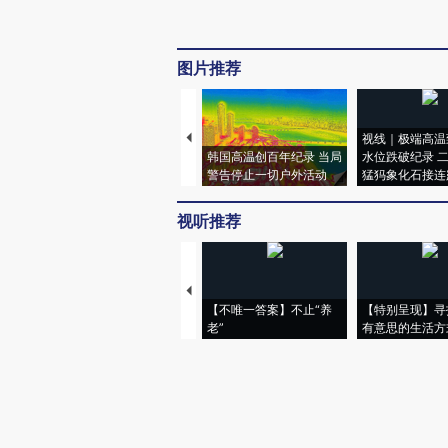
图片推荐
视线｜极端高温
韩国高温创百年纪录 当局
水位跌破纪录 
警告停止一切户外活动
猛犸象化石接连
视听推荐
【不唯一答案】不止“养
【特别呈现】寻
老”
有意思的生活方