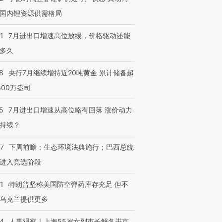
国内锂资源供需格局
1
7月进出口增速高位放缓，价格驱动还能
多久
8
央行7月继续增持近20吨黄金 累计储备超
600万盎司
5
7月进出口增速从高位略有回落 涨价动力
持续？
07
下周前瞻：生态环境法典施行；巴西总统
进入竞选阶段
1
特朗普坚称美国防空弹药库存充足 但不
乌克兰提供更多
24
人事观察｜上海55岁女副市长解冬进京