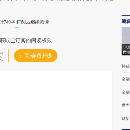
编
计740字 订阅后继续阅读
获取已订阅的阅读权限
“入
员
民潮
订阅/会员升级
文
特稿
金融
金融
世界
财新