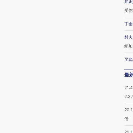
知识
受伤
丁金
村夫
续加
吴晓
最
21:
2.
20:
倍
20:1