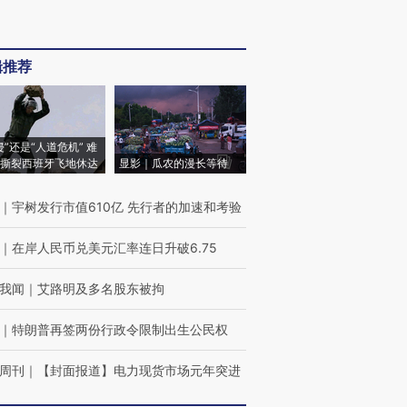
辑推荐
侵”还是“人道危机” 难
撕裂西班牙飞地休达
显影｜瓜农的漫长等待
｜
宇树发行市值610亿 先行者的加速和考验
｜
在岸人民币兑美元汇率连日升破6.75
我闻
｜
艾路明及多名股东被拘
｜
特朗普再签两份行政令限制出生公民权
周刊
｜
【封面报道】电力现货市场元年突进