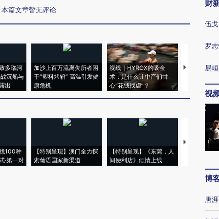
财
本篇文章暂无评论
伍戈
罗志
易峘
致多瑙河
加沙上百万流离失所者困
视线｜HYROX的吸金
马航飞行员
二战沉船与
于“塑料烤箱” 高温引发健
术：是什么让中产们甘
粒摇头丸 尿
露出
康危机
心“花钱找虐”？
毒品
视
【推广】走
找100种
【特别呈现】澳门全力探
【特别呈现】《东莞，人
会，让数智科
式·第一对
索葡语国家新渠道
间便利店》倾情上线
业
博
唐涯