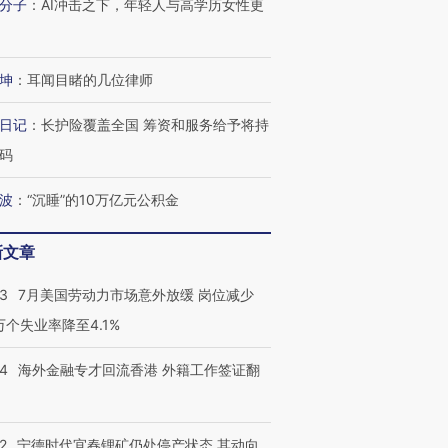
分子
：
AI冲击之下，年轻人与高学历女性更
坤
：
耳闻目睹的几位律师
日记
：
长护险覆盖全国 筹资和服务给予将持
码
波
：
“沉睡”的10万亿元公积金
新文章
43
7月美国劳动力市场意外放缓 岗位减少
3万个失业率降至4.1%
14
海外金融专才回流香港 外籍工作签证翻
2
宁德时代宜春锂矿仍处停产状态 其动向