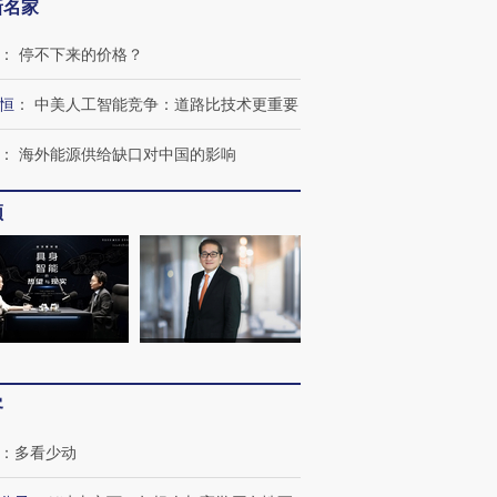
新名家
：
停不下来的价格？
恒
：
中美人工智能竞争：道路比技术更重要
：
海外能源供给缺口对中国的影响
跨国走私7万
视线｜被称为“蟑螂”的印
视线｜“入侵”还是“人道危
检体内含3种
度Z世代 用街头抗争将教
机”？难民潮撕裂西班牙
秘鲁纳斯
育部长拱下台
飞地休达
13人遇难
频
进第四届链博
【商旅对话】华住集团
技“链”接产
【特别呈现】寻找100种
CFO：不靠规模取胜，华
【特别呈
有意思的生活方式·第三对
住三大增长引擎是什么？
有意思的
客
：
多看少动