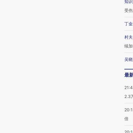
知识
受伤
丁金
村夫
续加
吴晓
最
21:
2.
20:
倍
20:1