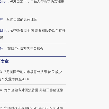
分子
：
AI冲击之下，年轻人与高学历女性更
坤
：
耳闻目睹的几位律师
日记
：
长护险覆盖全国 筹资和服务给予将持
码
波
：
“沉睡”的10万亿元公积金
新文章
43
7月美国劳动力市场意外放缓 岗位减少
3万个失业率降至4.1%
14
海外金融专才回流香港 外籍工作签证翻
2
宁德时代宜春锂矿仍处停产状态 其动向