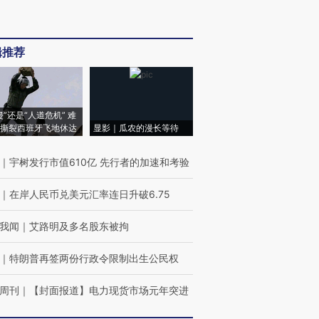
辑推荐
侵”还是“人道危机” 难
撕裂西班牙飞地休达
显影｜瓜农的漫长等待
｜
宇树发行市值610亿 先行者的加速和考验
｜
在岸人民币兑美元汇率连日升破6.75
我闻
｜
艾路明及多名股东被拘
｜
特朗普再签两份行政令限制出生公民权
周刊
｜
【封面报道】电力现货市场元年突进