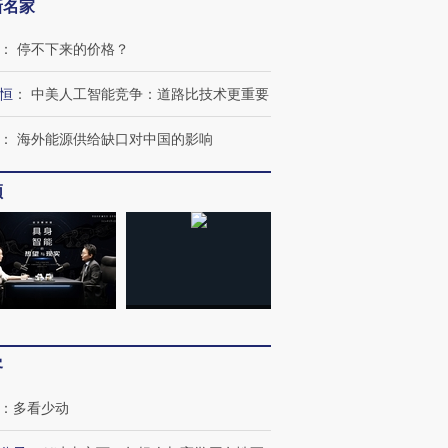
新名家
：
停不下来的价格？
恒
：
中美人工智能竞争：道路比技术更重要
：
海外能源供给缺口对中国的影响
跨国走私7万
视线｜被称为“蟑螂”的印
视线｜“入侵”还是“人道危
频
检体内含3种
度Z世代 用街头抗争将教
机”？难民潮撕裂西班牙
秘鲁纳斯
育部长拱下台
飞地休达
13人遇难
进第四届链博
【商旅对话】华住集团
技“链”接产
【特别呈现】寻找100种
CFO：不靠规模取胜，华
【特别呈
有意思的生活方式·第三对
住三大增长引擎是什么？
有意思的
客
：
多看少动