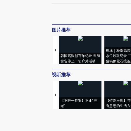
图片推荐
视线｜极端高温
韩国高温创百年纪录 当局
水位跌破纪录 
警告停止一切户外活动
猛犸象化石接连
视听推荐
【不唯一答案】不止“养
【特别呈现】寻
老”
有意思的生活方