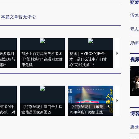
财
伍戈
本篇文章暂无评论
罗志
易峘
致多瑙河
加沙上百万流离失所者困
视线｜HYROX的吸金
马航飞行员
视
二战沉船与
于“塑料烤箱” 高温引发健
术：是什么让中产们甘
粒摇头丸 尿
露出
康危机
心“花钱找虐”？
毒品
【推广】走
找100种
【特别呈现】澳门全力探
【特别呈现】《东莞，人
会，让数智科
式·第一对
索葡语国家新渠道
间便利店》倾情上线
业
博
唐涯