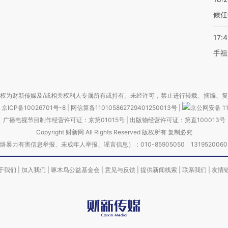
候任
17:
手祖
权为财新传媒及/或相关权利人专属所有或持有。未经许可，禁止进行转载、摘编、
京ICP备10026701号-8
|
网信算备110105862729401250013号
|
京公网安备 11
广播电视节目制作经营许可证：京第01015号
|
出版物经营许可证：第直100013号
Copyright 财新网 All Rights Reserved 版权所有 复制必究
害信息举报、未成年人举报、谣言信息）：010-85905050 13195200605 举报邮
于我们
|
加入我们
|
啄木鸟公益基金会
|
意见与反馈
|
提供新闻线索
|
联系我们
|
友情