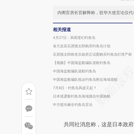
内阁官房长官解释称，驻华大使言论仅代
相关报道
4月27日：风雨变幻钓鱼岛
各方反应石原慎太郎购买钓鱼岛计划
石原慎太郎称东京政府正试图购买钓鱼岛灯塔产权
【视频】中国海监船编队巡航钓鱼岛
中国海监船编队巡航钓鱼岛
中国海监船编队抵达钓鱼岛附近海域巡航
7月8日：钓鱼岛风波又起？
日本巡逻船钓鱼岛海域撞击中国渔船
中方驳斥麻生钓鱼岛言论
共同社消息称，这是日本政府相