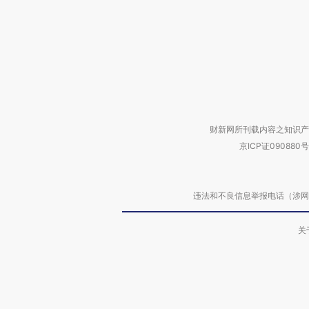
财新网所刊载内容之知识产
京ICP证090880号
违法和不良信息举报电话（涉网络暴力有
关