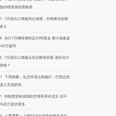
国内锂资源供需格局
1
7月进出口增速高位放缓，价格驱动还能
多久
8
央行7月继续增持近20吨黄金 累计储备超
600万盎司
5
7月进出口增速从高位略有回落 涨价动力
持续？
07
下周前瞻：生态环境法典施行；巴西总统
进入竞选阶段
1
特朗普坚称美国防空弹药库存充足 但不
乌克兰提供更多
24
人事观察｜上海55岁女副市长解冬进京