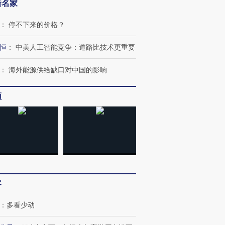
新名家
：
停不下来的价格？
恒
：
中美人工智能竞争：道路比技术更重要
：
海外能源供给缺口对中国的影响
频
跨国走私7万
视线｜被称为“蟑螂”的印
视线｜“入侵”还是“人道危
检体内含3种
度Z世代 用街头抗争将教
机”？难民潮撕裂西班牙
秘鲁纳斯
育部长拱下台
飞地休达
13人遇难
进第四届链博
【商旅对话】华住集团
客
技“链”接产
【特别呈现】寻找100种
CFO：不靠规模取胜，华
【特别呈
有意思的生活方式·第三对
住三大增长引擎是什么？
有意思的
：
多看少动