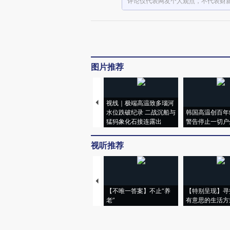
评论仅代表网友个人观点，不代表财
图片推荐
视线｜极端高温致多瑙河
水位跌破纪录 二战沉船与
韩国高温创百年
猛犸象化石接连露出
警告停止一切户
视听推荐
【不唯一答案】不止“养
【特别呈现】寻
老”
有意思的生活方