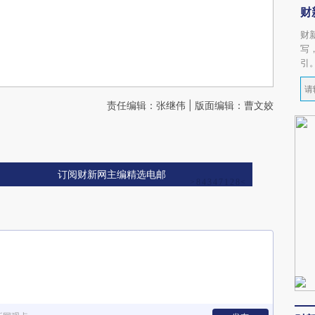
财
财
写
引
责任编辑：张继伟 | 版面编辑：曹文姣
订阅财新网主编精选电邮