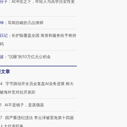
分子
：
AI冲击之下，年轻人与高学历女性更
坤
：
耳闻目睹的几位律师
日记
：
长护险覆盖全国 筹资和服务给予将持
码
波
：
“沉睡”的10万亿元公积金
新文章
44
字节跳动开全员会复盘AI业务进展 称大
被海外竞对拉开差距
1
AI不是镜子，是蒸馏器
07
因严重违纪违法 李云泽被罢免第十四届
人大代表职务