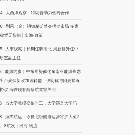
44
大西洋观察｜特朗普助力金砖合作
40
刚果（金）铜钴精矿禁令扰动市场 多家
称暂无影响 | 出海·政策
25
人事观察｜长期任职湖北 周新群升任中
研室副主任
3
能源内参｜中东局势催化东南亚能源焦虑
出台光伏新政加速转型；伊朗称与阿曼接近
协议 海峡现有两条航道将关闭
6
当大学教授变临时工，大学还是大学吗
8
海杰航运：今夏北极航道运营将扩大至7
、8航次｜出海·物流