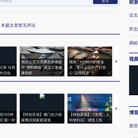
新网观点
发布
财
伍戈
本篇文章暂无评论
罗志
易峘
视
加沙上百万流离失所者困
视线｜HYROX的吸金
马航飞行员
纪录 当局
于“塑料烤箱” 高温引发健
术：是什么让中产们甘
粒摇头丸 尿
外活动
康危机
心“花钱找虐”？
毒品
【推广】走
博
找100种
【特别呈现】澳门全力探
【特别呈现】《东莞，人
会，让数智科
式·第一对
索葡语国家新渠道
间便利店》倾情上线
业
唐涯