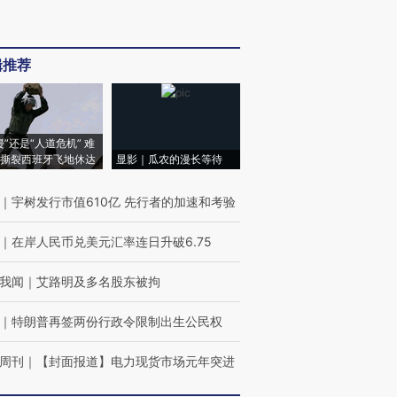
辑推荐
侵”还是“人道危机” 难
撕裂西班牙飞地休达
显影｜瓜农的漫长等待
｜
宇树发行市值610亿 先行者的加速和考验
｜
在岸人民币兑美元汇率连日升破6.75
我闻
｜
艾路明及多名股东被拘
｜
特朗普再签两份行政令限制出生公民权
周刊
｜
【封面报道】电力现货市场元年突进