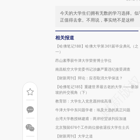
今天的大学生们拥有无数的学习选择。似
正值得去拿。不用说，事实绝不是这样
相关报道
【哈佛笔记188】哈佛大学第361届毕业典礼（之
一）
昂山素季获牛津大学荣誉博士学位
南昌航空大学党委书记涉嫌严重违纪接受调查
【财新周刊】辩论：应否取消大学保送？
【哈佛笔记185】重建世界最古老的大学 ——新加
坡的外交视角（下）
教育部：大学生入党意愿持续高涨
牛津大学中东问题学者：埃及大选的真正问题
台湾大学教授林建甫：两岸经贸谈判应加速
北京预留676个工作岗位接收退役大学生士兵
【财新周刊】大学之道