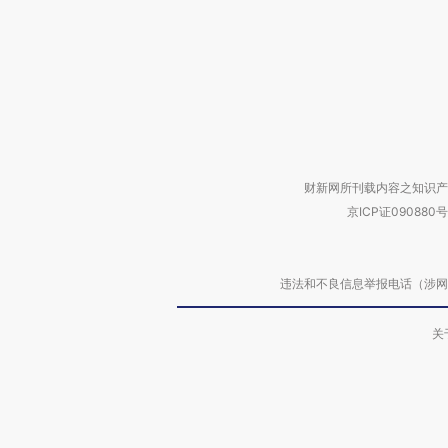
财新网所刊载内容之知识产
京ICP证090880号
违法和不良信息举报电话（涉网络暴力有
关