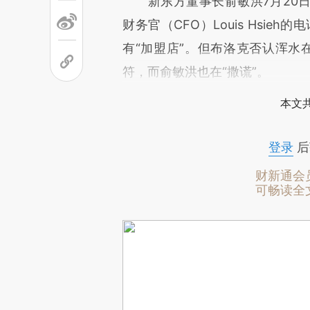
新东方董事长俞敏洪7月20日
财务官（CFO）Louis Hsie
有“加盟店”。但布洛克否认浑水在
符，而俞敏洪也在“撒谎”。
本文
登录
后
财新通会
可畅读全