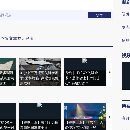
财
伍戈
新网观点
发布
罗志
本篇文章暂无评论
易峘
视
致多瑙河
加沙上百万流离失所者困
视线｜HYROX的吸金
马航飞行员
二战沉船与
于“塑料烤箱” 高温引发健
术：是什么让中产们甘
粒摇头丸 尿
露出
康危机
心“花钱找虐”？
毒品
博
【推广】走
唐涯
找100种
【特别呈现】澳门全力探
【特别呈现】《东莞，人
会，让数智科
式·第一对
索葡语国家新渠道
间便利店》倾情上线
业