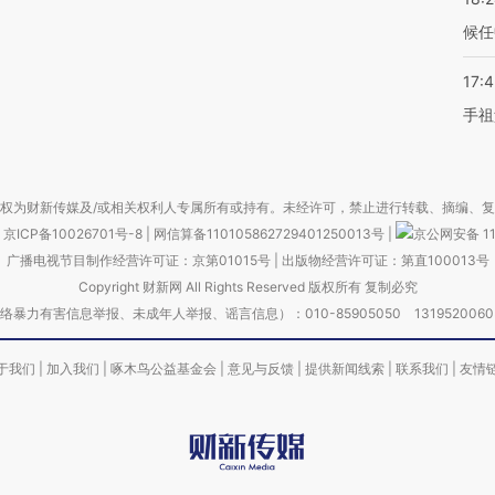
候任
17:
手祖
权为财新传媒及/或相关权利人专属所有或持有。未经许可，禁止进行转载、摘编、
京ICP备10026701号-8
|
网信算备110105862729401250013号
|
京公网安备 11
广播电视节目制作经营许可证：京第01015号
|
出版物经营许可证：第直100013号
Copyright 财新网 All Rights Reserved 版权所有 复制必究
害信息举报、未成年人举报、谣言信息）：010-85905050 13195200605 举报邮
于我们
|
加入我们
|
啄木鸟公益基金会
|
意见与反馈
|
提供新闻线索
|
联系我们
|
友情