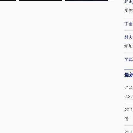
知识
受伤
丁金
村夫
续加
吴晓
最
21:
2.
20:
倍
20:1