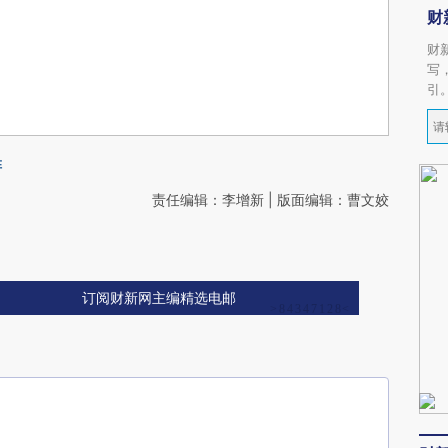
财
财
写
引
阵
责任编辑：李增新 | 版面编辑：曹文姣
订阅财新网主编精选电邮