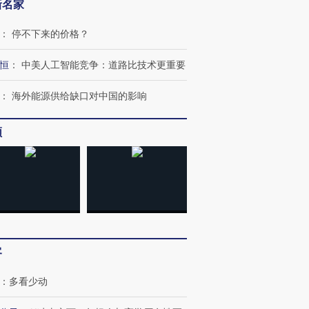
新名家
：
停不下来的价格？
恒
：
中美人工智能竞争：道路比技术更重要
：
海外能源供给缺口对中国的影响
频
跨国走私7万
视线｜被称为“蟑螂”的印
视线｜“入侵”还是“人道危
检体内含3种
度Z世代 用街头抗争将教
机”？难民潮撕裂西班牙
秘鲁纳斯
育部长拱下台
飞地休达
13人遇难
客
进第四届链博
【商旅对话】华住集团
：
多看少动
技“链”接产
【特别呈现】寻找100种
CFO：不靠规模取胜，华
【特别呈
有意思的生活方式·第三对
住三大增长引擎是什么？
有意思的