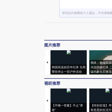
评论仅代表网友个人观点，不代表财
图片推荐
视线｜极端高温
韩国高温创百年纪录 当局
水位跌破纪录 
警告停止一切户外活动
猛犸象化石接连
视听推荐
【不唯一答案】不止“养
【特别呈现】寻
老”
有意思的生活方