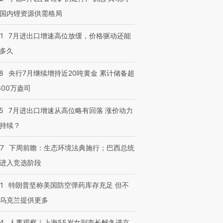
国内锂资源供需格局
1
7月进出口增速高位放缓，价格驱动还能
多久
8
央行7月继续增持近20吨黄金 累计储备超
600万盎司
5
7月进出口增速从高位略有回落 涨价动力
持续？
07
下周前瞻：生态环境法典施行；巴西总统
进入竞选阶段
1
特朗普坚称美国防空弹药库存充足 但不
乌克兰提供更多
24
人事观察｜上海55岁女副市长解冬进京