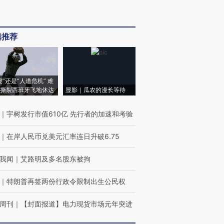
辑推荐
侵”还是“人道危机” 难
撕裂西班牙飞地休达
显影｜瓜农的漫长等待
｜
宇树发行市值610亿 先行者的加速和考验
｜
在岸人民币兑美元汇率连日升破6.75
我闻
｜
艾路明及多名股东被拘
｜
特朗普再签两份行政令限制出生公民权
周刊
｜
【封面报道】电力现货市场元年突进