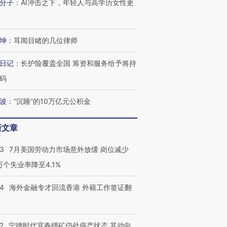
分子
：
AI冲击之下，年轻人与高学历女性更
坤
：
耳闻目睹的几位律师
日记
：
长护险覆盖全国 筹资和服务给予将持
码
波
：
“沉睡”的10万亿元公积金
新文章
43
7月美国劳动力市场意外放缓 岗位减少
3万个失业率降至4.1%
14
海外金融专才回流香港 外籍工作签证翻
2
宁德时代宜春锂矿仍处停产状态 其动向