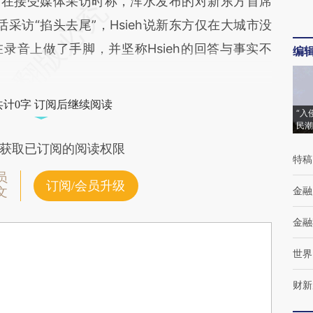
在接受媒体采访时称，浑水发布的对新东方首席
h的电话采访“掐头去尾”，Hsieh说新东方仅在大城市没
录音上做了手脚，并坚称Hsieh的回答与事实不
编
共计0字 订阅后继续阅读
“入
民潮
获取已订阅的阅读权限
特稿
员
订阅/会员升级
金融
文
金融
世界
财新