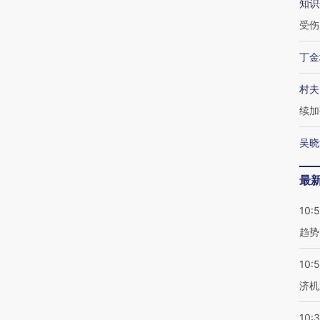
知识
受伤
丁金
村夫
续加
吴晓
最
10:
趋势
10:
济机
10: