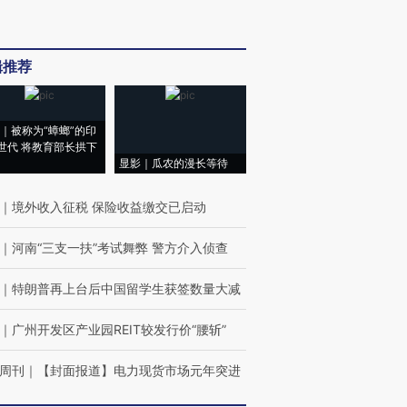
辑推荐
｜被称为“蟑螂”的印
世代 将教育部长拱下
显影｜瓜农的漫长等待
｜
境外收入征税 保险收益缴交已启动
｜
河南“三支一扶”考试舞弊 警方介入侦查
｜
特朗普再上台后中国留学生获签数量大减
｜
广州开发区产业园REIT较发行价“腰斩”
周刊
｜
【封面报道】电力现货市场元年突进