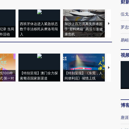
财
伍戈
西班牙休达进入紧急状态
加沙上百万流离失所者困
马航飞行员
罗志
纪录 当局
数千非法移民从摩洛哥闯
于“塑料烤箱” 高温引发健
粒摇头丸 尿
外活动
入
康危机
毒品
易峘
视
【推广】走
找100种
【特别呈现】澳门全力探
【特别呈现】《东莞，人
会，让数智科
式·第一对
索葡语国家新渠道
间便利店》倾情上线
业
博
唐涯