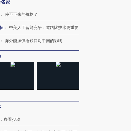
新名家
：
停不下来的价格？
跨国走私7万
视线｜HY
恒
：
中美人工智能竞争：道路比技术更重要
检体内含3种
泽连斯基密集出访美英 索
秘鲁纳斯卡观光飞机坠毁
术：是什
要防空导弹“救急”
13人遇难
心“花钱找
：
海外能源供给缺口对中国的影响
频
进第四届链博
【商旅对话】华住集团
技“链”接产
【特别呈现】寻找100种
CFO：不靠规模取胜，华
【特别呈
有意思的生活方式·第三对
住三大增长引擎是什么？
有意思的
客
：
多看少动