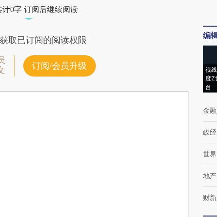
共计0字 订阅后继续阅读
编
获取已订阅的阅读权限
员
订阅/会员升级
文
视线
度Z
台
金融
政经
世界
地产
财新