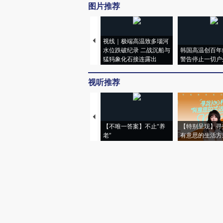
图片推荐
视线｜极端高温致多瑙河
水位跌破纪录 二战沉船与
韩国高温创百年
猛犸象化石接连露出
警告停止一切户
视听推荐
【不唯一答案】不止“养
【特别呈现】寻
老”
有意思的生活方