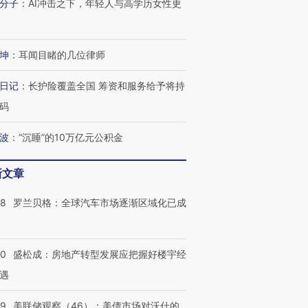
分子
：
AI冲击之下，年轻人与高学历女性更
坤
：
耳闻目睹的几位律师
日记
：
长护险覆盖全国 筹资和服务给予将持
码
波
：
“沉睡”的10万亿元公积金
新文章
58
罗兰贝格：全球汽车市场逐渐区域化已成
50
盛松成：房地产转型发展应把握好楼宇经
遇
39
美联储观察（46）：美债市场对沃什的