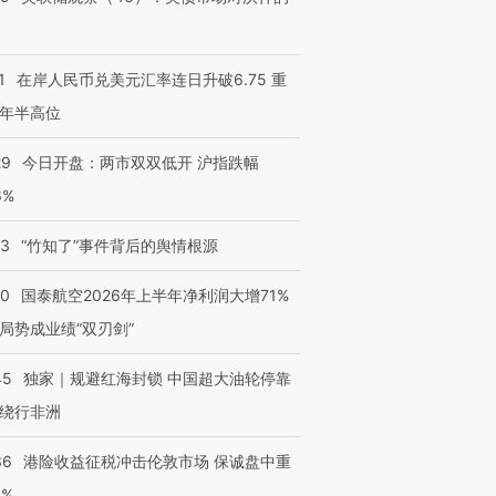
1
在岸人民币兑美元汇率连日升破6.75 重
年半高位
29
今日开盘：两市双双低开 沪指跌幅
6%
13
“竹知了”事件背后的舆情根源
10
国泰航空2026年上半年净利润大增71%
局势成业绩“双刃剑”
45
独家｜规避红海封锁 中国超大油轮停靠
绕行非洲
36
港险收益征税冲击伦敦市场 保诚盘中重
3%