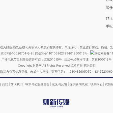
候任
17:
手祖
权为财新传媒及/或相关权利人专属所有或持有。未经许可，禁止进行转载、摘编、
京ICP备10026701号-8
|
网信算备110105862729401250013号
|
京公网安备 11
广播电视节目制作经营许可证：京第01015号
|
出版物经营许可证：第直100013号
Copyright 财新网 All Rights Reserved 版权所有 复制必究
害信息举报、未成年人举报、谣言信息）：010-85905050 13195200605 举报邮
于我们
|
加入我们
|
啄木鸟公益基金会
|
意见与反馈
|
提供新闻线索
|
联系我们
|
友情