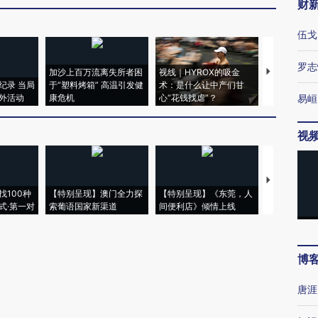
财
伍戈
罗志
加沙上百万流离失所者困
视线｜HYROX的吸金
马航飞行员
纪录 当局
于“塑料烤箱” 高温引发健
术：是什么让中产们甘
粒摇头丸 尿
外活动
康危机
心“花钱找虐”？
毒品
易峘
视
【推广】走
找100种
【特别呈现】澳门全力探
【特别呈现】《东莞，人
会，让数智科
式·第一对
索葡语国家新渠道
间便利店》倾情上线
业
博
唐涯