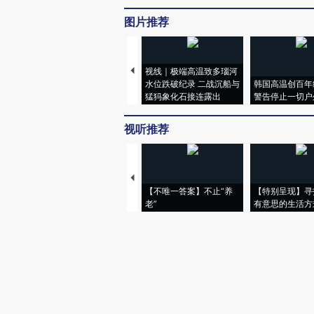
图片推荐
视线｜极端高温致多瑙河
水位跌破纪录 二战沉船与
韩国高温创百年
猛犸象化石接连露出
警告停止一切户
视听推荐
【不唯一答案】不止“养
【特别呈现】寻
老”
有意思的生活方