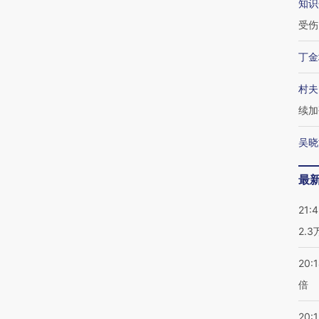
知识
受伤
丁金
村夫
续加
吴晓
最
21:
2.
20:
倍
20:1