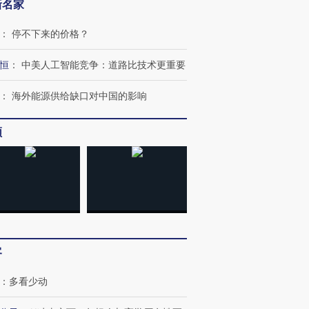
新名家
：
停不下来的价格？
恒
：
中美人工智能竞争：道路比技术更重要
跨国走私7万
视线｜被称为“蟑螂”的印
视线｜“入侵”还是“人道危
检体内含3种
度Z世代 用街头抗争将教
机”？难民潮撕裂西班牙
秘鲁纳斯
：
海外能源供给缺口对中国的影响
育部长拱下台
飞地休达
13人遇难
频
进第四届链博
【商旅对话】华住集团
技“链”接产
【特别呈现】寻找100种
CFO：不靠规模取胜，华
【特别呈
有意思的生活方式·第三对
住三大增长引擎是什么？
有意思的
客
：
多看少动