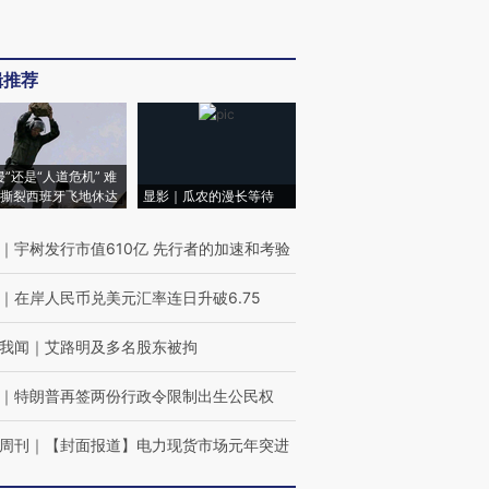
辑推荐
侵”还是“人道危机” 难
撕裂西班牙飞地休达
显影｜瓜农的漫长等待
｜
宇树发行市值610亿 先行者的加速和考验
｜
在岸人民币兑美元汇率连日升破6.75
我闻
｜
艾路明及多名股东被拘
｜
特朗普再签两份行政令限制出生公民权
周刊
｜
【封面报道】电力现货市场元年突进