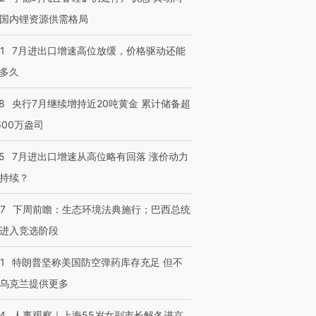
国内锂资源供需格局
1
7月进出口增速高位放缓，价格驱动还能
多久
8
央行7月继续增持近20吨黄金 累计储备超
600万盎司
5
7月进出口增速从高位略有回落 涨价动力
持续？
07
下周前瞻：生态环境法典施行；巴西总统
进入竞选阶段
1
特朗普坚称美国防空弹药库存充足 但不
乌克兰提供更多
24
人事观察｜上海55岁女副市长解冬进京