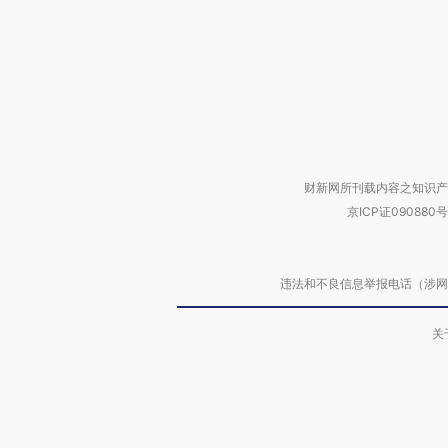
财新网所刊载内容之知识产
京ICP证090880号
违法和不良信息举报电话（涉网络暴力有
关