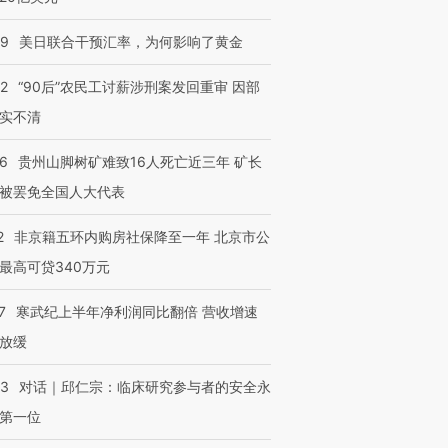
09
美日联合干预汇率，为何影响了黄金
32
“90后”农民工讨薪涉刑案发回重审 因部
实不清
36
贵州山脚树矿难致16人死亡近三年 矿长
被罢免全国人大代表
2
非京籍五环内购房社保降至一年 北京市公
最高可贷340万元
7
寒武纪上半年净利润同比翻倍 营收增速
放缓
53
对话｜邱仁宗：临床研究参与者的安全永
第一位