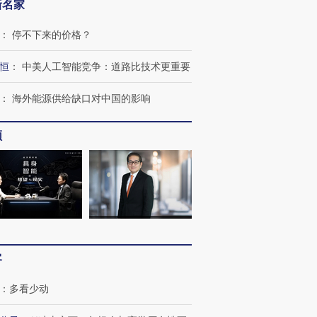
新名家
：
停不下来的价格？
恒
：
中美人工智能竞争：道路比技术更重要
：
海外能源供给缺口对中国的影响
频
”还是“人道危
湖北宜昌局部短时降雨
哈尔滨遭遇短时极端强降
撕裂西班牙
128毫米 紧急转移近
雨 3小时累计雨量超80毫
秘鲁纳斯
4000人
米
13人遇难
客
：
多看少动
进第四届链博
【商旅对话】华住集团