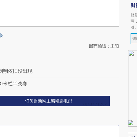
财
财
写
引
会
版面编辑：宋阳
 刘翔依旧没出现
0米栏半决赛
订阅财新网主编精选电邮