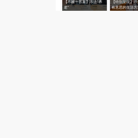
【不唯一答案】不止“养
【特别呈现】寻
老”
有意思的生活方