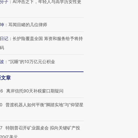
分子
：
AI冲击之下，年轻人与高学历女性更
技“链”接产
【特别呈现】寻找100种
CFO：不靠规模取胜，华
【特别呈
有意思的生活方式·第三对
住三大增长引擎是什么？
有意思的
坤
：
耳闻目睹的几位律师
日记
：
长护险覆盖全国 筹资和服务给予将持
码
波
：
“沉睡”的10万亿元公积金
新文章
46
离岸信托90天补税窗口期疑问
00
普渡机器人如何平衡“脚踏实地”与“仰望星
？
57
特朗普召开矿业圆桌会 拟向关键矿产投
20亿美元