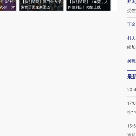
知识
找100种
【特别呈现】澳门全力探
【特别呈现】《东莞，人
会，让数智科
式·第一对
索葡语国家新渠道
间便利店》倾情上线
业
受伤
丁金
村夫
续加
吴晓
最
20:
17:
空”
15:
资超