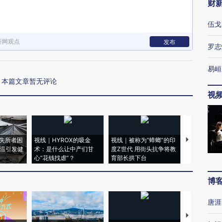
财
伍戈
新网观点
发布
罗志
易峘
本篇文章暂无评论
视
失所者困
视线｜HYROX的吸金
视线｜被称为“蟑螂”的印
视线｜“入侵
高温引发健
术：是什么让中产们甘
度Z世代 用街头抗争将教
机”？难民潮
心“花钱找虐”？
育部长拱下台
飞地休达
博
唐涯
【推广】走