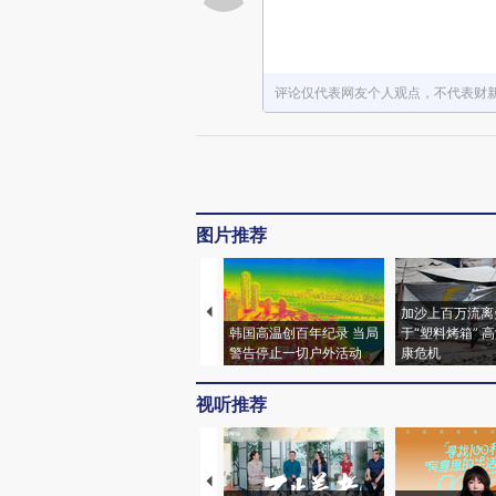
评论仅代表网友个人观点，不代表财
图片推荐
加沙上百万流离
韩国高温创百年纪录 当局
于“塑料烤箱” 
警告停止一切户外活动
康危机
视听推荐