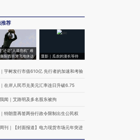
辑推荐
侵”还是“人道危机” 难
撕裂西班牙飞地休达
显影｜瓜农的漫长等待
｜
宇树发行市值610亿 先行者的加速和考验
｜
在岸人民币兑美元汇率连日升破6.75
我闻
｜
艾路明及多名股东被拘
｜
特朗普再签两份行政令限制出生公民权
周刊
｜
【封面报道】电力现货市场元年突进