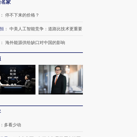
新名家
：
停不下来的价格？
恒
：
中美人工智能竞争：道路比技术更重要
：
海外能源供给缺口对中国的影响
频
OX的吸金
马航飞行员跨国走私7万
视线｜被称为“蟑螂”的印
让中产们甘
粒摇头丸 尿检体内含3种
度Z世代 用街头抗争将教
秘鲁纳斯
”？
毒品
育部长拱下台
13人遇难
客
进第四届链博
【商旅对话】华住集团
：
多看少动
技“链”接产
【特别呈现】寻找100种
CFO：不靠规模取胜，华
【特别呈
有意思的生活方式·第三对
住三大增长引擎是什么？
有意思的