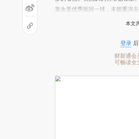
靠永里优季扳回一球，未能重演去
本文
登录
后
财新通会
可畅读全