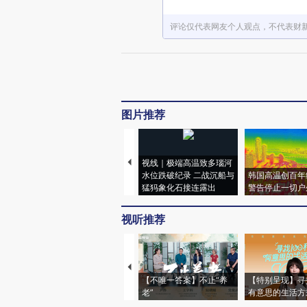
评论仅代表网友个人观点，不代表财
图片推荐
视线｜极端高温致多瑙河
水位跌破纪录 二战沉船与
韩国高温创百年
猛犸象化石接连露出
警告停止一切户
视听推荐
【不唯一答案】不止“养
【特别呈现】寻
老”
有意思的生活方