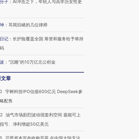
分子
：
AI冲击之下，年轻人与高学历女性更
坤
：
耳闻目睹的几位律师
日记
：
长护险覆盖全国 筹资和服务给予将持
码
波
：
“沉睡”的10万亿元公积金
新文章
0
宇树科技IPO估值600亿元 DeepSeek参
略配售
22
油气市场剧烈波动现套利空间 嘉能可上
扭亏、净利增超50亿美元
6
贝恩资本宣布收购贡茶 在中国大陆无法