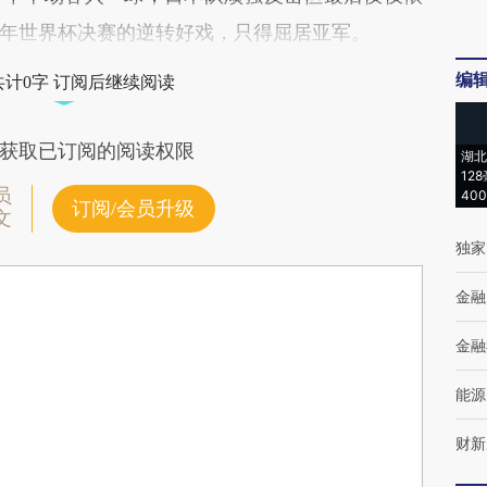
年世界杯决赛的逆转好戏，只得屈居亚军。
编
共计0字 订阅后继续阅读
获取已订阅的阅读权限
湖北
12
员
40
订阅/会员升级
文
独家
金融
金融
能源
财新