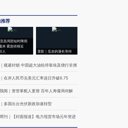
辑推荐
宜昌局部短时降雨
8毫米 紧急转移近
00人
显影｜瓜农的漫长等待
｜
规避封锁 中国超大油轮停靠埃及绕行非洲
｜
在岸人民币兑美元汇率连日升破6.75
我闻
｜
资管掌舵人更替 百年人寿僵局何解
｜
多国出台光伏新政加速转型
周刊
｜
【封面报道】电力现货市场元年突进