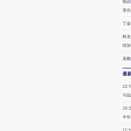
知识
受伤
丁金
村夫
续加
吴晓
最
22:1
与战
20:
半年
17:2