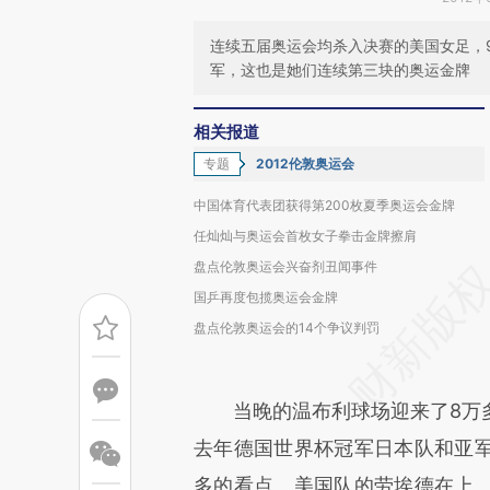
连续五届奥运会均杀入决赛的美国女足，9
军，这也是她们连续第三块的奥运金牌
相关报道
专题
2012伦敦奥运会
中国体育代表团获得第200枚夏季奥运会金牌
任灿灿与奥运会首枚女子拳击金牌擦肩
盘点伦敦奥运会兴奋剂丑闻事件
国乒再度包揽奥运会金牌
盘点伦敦奥运会的14个争议判罚
当晚的温布利球场迎来了8万多
去年德国世界杯冠军日本队和亚
多的看点。美国队的劳埃德在上