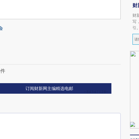
财
财
写
引
会
事件
订阅财新网主编精选电邮