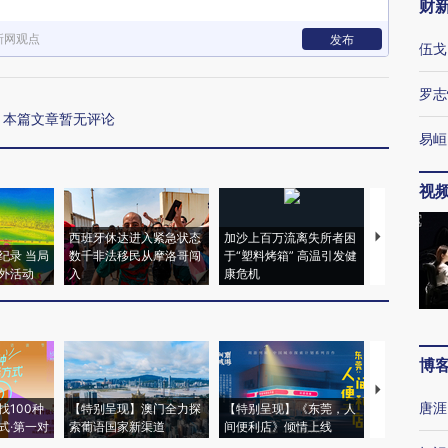
财
新网观点
发布
伍戈
罗志
本篇文章暂无评论
易峘
视
西班牙休达进入紧急状态
加沙上百万流离失所者困
视线｜HYR
纪录 当局
数千非法移民从摩洛哥闯
于“塑料烤箱” 高温引发健
术：是什么
外活动
入
康危机
心“花钱找虐
博
【推广】走
唐涯
找100种
【特别呈现】澳门全力探
【特别呈现】《东莞，人
会，让数智科
式·第一对
索葡语国家新渠道
间便利店》倾情上线
业