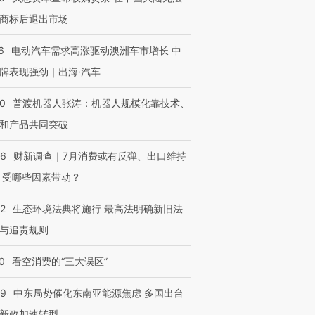
商标后退出市场
6
电动汽车需求高涨驱动澳洲车市增长 中
牌表现强劲｜出海·汽车
00
普渡机器人张涛：机器人规模化靠技术、
和产品共同突破
56
财新调查｜7月消费或有反弹、出口维持
 受哪些因素带动？
42
生态环境法典将施行 最高法明确新旧法
与追责规则
0
看空消费的“三大误区”
59
中东局势催化东南亚能源焦虑 多国出台
新政加速转型