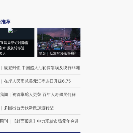
辑推荐
宜昌局部短时降雨
8毫米 紧急转移近
00人
显影｜瓜农的漫长等待
｜
规避封锁 中国超大油轮停靠埃及绕行非洲
｜
在岸人民币兑美元汇率连日升破6.75
我闻
｜
资管掌舵人更替 百年人寿僵局何解
｜
多国出台光伏新政加速转型
周刊
｜
【封面报道】电力现货市场元年突进