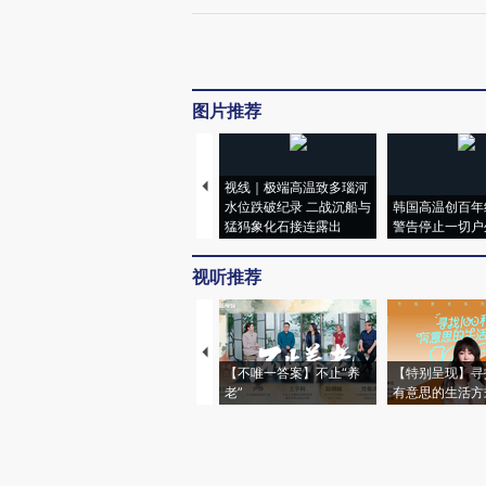
图片推荐
视线｜极端高温致多瑙河
水位跌破纪录 二战沉船与
韩国高温创百年
猛犸象化石接连露出
警告停止一切户
视听推荐
【不唯一答案】不止“养
【特别呈现】寻
老”
有意思的生活方