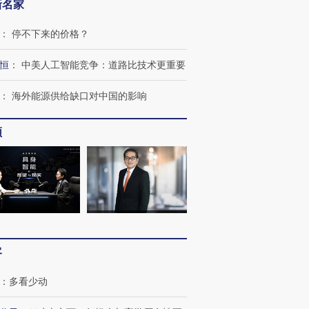
新名家
：
停不下来的价格？
恒
：
中美人工智能竞争：道路比技术更重要
：
海外能源供给缺口对中国的影响
OX的吸金
马航飞行员跨国走私7万
视线｜被称为“蟑螂”的印
频
让中产们甘
粒摇头丸 尿检体内含3种
度Z世代 用街头抗争将教
秘鲁纳斯
”？
毒品
育部长拱下台
13人遇难
进第四届链博
【商旅对话】华住集团
技“链”接产
【特别呈现】寻找100种
CFO：不靠规模取胜，华
【特别呈
有意思的生活方式·第三对
住三大增长引擎是什么？
有意思的
客
：
多看少动