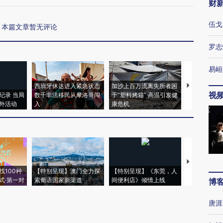
财
伍戈
本篇文章暂无评论
罗志
易峘
西班牙休达进入紧急状态
加沙上百万流离失所者困
视线｜HYR
视
纪录 当局
数千非法移民从摩洛哥闯
于“塑料烤箱” 高温引发健
术：是什么
外活动
入
康危机
心“花钱找虐
【推广】走
找100种
【特别呈现】澳门全力探
【特别呈现】《东莞，人
会，让数智科
式·第一对
索葡语国家新渠道
间便利店》倾情上线
业
博
唐涯