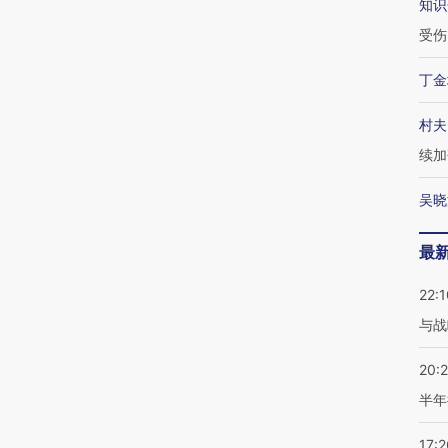
知识
受伤
丁金
村夫
续加
吴晓
最
22:1
与战
20:
半年
17:2