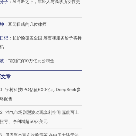
分子
：
AI冲击之下，年轻人与高学历女性更
坤
：
耳闻目睹的几位律师
日记
：
长护险覆盖全国 筹资和服务给予将持
码
波
：
“沉睡”的10万亿元公积金
新文章
0
宇树科技IPO估值600亿元 DeepSeek参
略配售
22
油气市场剧烈波动现套利空间 嘉能可上
扭亏、净利增超50亿美元
6
贝恩资本宣布收购贡茶 在中国大陆无法