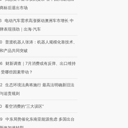
商标后退出市场
6
电动汽车需求高涨驱动澳洲车市增长 中
牌表现强劲｜出海·汽车
00
普渡机器人张涛：机器人规模化靠技术、
和产品共同突破
56
财新调查｜7月消费或有反弹、出口维持
 受哪些因素带动？
42
生态环境法典将施行 最高法明确新旧法
与追责规则
0
看空消费的“三大误区”
59
中东局势催化东南亚能源焦虑 多国出台
新政加速转型